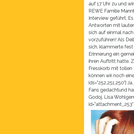
auf 17 Uhr zu und wi
REWE Familie Mannhe
Interview geführt. E
Antworten mit laute
sich auf einmal nach
vorzuführen! Als Del
sich, klammerte fes
Erinnerung ein geme
ihren Auftritt hatt
Fresskorb mit tollen
können wir noch eine
ids="252,251,250"] Ja
Fans gedachtund hab
Godoj, Lisa Wohlgemu
id="attachment_253" 