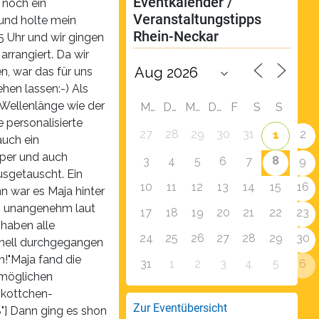
Eventkalender / 
 noch ein
Veranstaltungstipps 
und holte mein
Rhein-Neckar
15 Uhr und wir gingen
arrangiert. Da wir
n, war das für uns
hen lassen:-) Als
 Wellenlänge wie der
M
D
M
D
F
S
S
 personalisierte
27
28
29
30
31
2
1
auch ein
per und auch
8
3
4
5
6
7
9
usgetauscht. Ein
10
11
12
13
14
15
16
n war es Maja hinter
so unangenehm laut
17
18
19
20
21
22
23
 haben alle
24
25
26
27
28
29
30
hnell durchgegangen
n!"Maja fand die
31
1
2
3
4
5
6
n möglichen
skottchen-
Zur Eventübersicht
"] Dann ging es shon