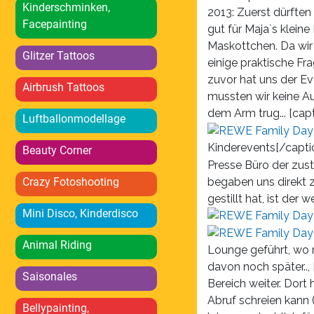
Kinderschminken,
2013: Zuerst dürfte
Facepainting
gut für Maja`s kleine
Maskottchen. Da wir 
Glitzer Tattoos
einige praktische F
zuvor hat uns der Eve
Airbrush Tattoos
mussten wir keine Au
dem Arm trug... [cap
Luftballonmodellage
Kinderevents[/capti
Beauty Corner
Presse Büro der zus
begaben uns direkt 
Crazy Fotoshooting
gestillt hat, ist der 
Mini Disco, Kinderdisco
Animal Riding
Lounge geführt, wo 
davon noch später..,
Saisonales
Bereich weiter. Dort
Abruf schreien kann 
Bellypainting,