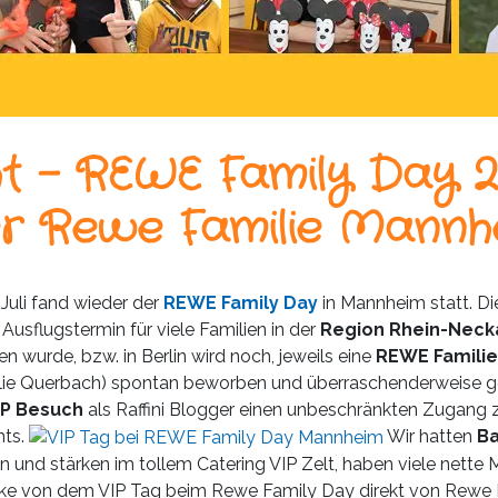
ht – REWE Family Day 2
er Rewe Familie Mannh
uli fand wieder der
REWE Family Day
in Mannheim statt. Di
r Ausflugstermin für viele Familien in der
Region Rhein-Neck
n wurde, bzw. in Berlin wird noch, jeweils eine
REWE Familie
ilie Querbach) spontan beworben und überraschenderweise 
IP Besuch
als Raffini Blogger einen unbeschränkten Zugang z
nts.
Wir hatten
B
 und stärken im tollem Catering VIP Zelt, haben viele nette 
ücke von dem VIP Tag beim Rewe Family Day direkt von Rewe