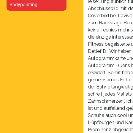
leiser...unglaublich 
Bodypainting
Abschlussbild mit d
Coverbild bei Laviva 
zum Backstage Bereic
keine Teenies mehr s
die einzige interess
Fitness begeisterte
Detlef D!. Wir haben
Autogrammkarte und 
Autogramm:-) Jens b
erwidert. Somit habe
gemeinsames Foto sch
der Bühne langweili
schreit jedes Mal al
Zahnschmerzen". Ich
ist und auffallend g
Schuhe auch cool und 
Hüpfburgen und Karu
Prominenz abgelichte