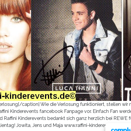
osung[/caption] Wie die Verlosung funktioniert, stellen wir 
ffini Kinderevents fancebook Fanpage vor. Einfach Fan werde
 Raffini Kinderevents bedankt sich ganz herzlich bei REWE fü
lientag! Jowita, Jens und Maja www.raffini-kinderevents.de