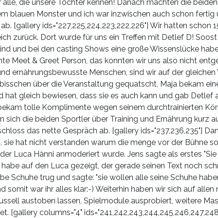
für alle, die unsere Tochter kennen! Danach machten die beiden
em blauen Monster und ich war inzwischen auch schon fertig 
ab. [gallery ids="227,225,224,223,222,226"] Wir hatten schon 
h zurück. Dort wurde für uns ein Treffen mit Detlef D! Soost 
ind und bei den casting Shows eine große Wissenslücke habe
ante Meet & Greet Person, das konnten wir uns also nicht entge
 und ernährungsbewusste Menschen, sind wir auf der gleichen
 bisschen über die Veranstaltung gequatscht, Maja bekam eine
hat gleich bewiesen, dass sie es auch kann und gab Detlef 
ekam tolle Komplimente wegen seinem durchtrainierten Kör
n sich die beiden Sportler über Training und Ernährung kurz a
loss das nette Gespräch ab. [gallery ids="237,236,235"] Dan
g, sie hat nicht verstanden warum die menge vor der Bühne 
s der Luca Hänni anmoderiert wurde. Jens sagte als erstes "Sie
 habe auf den Luca gezeigt, der gerade seinen Text noch sc
elbe Schuhe trug und sagte: "sie wollen alle seine Schuhe habe
somit war ihr alles klar:-) Weiterhin haben wir sich auf alle
ssell austoben lassen, Spielmodule ausprobiert, weitere Ma
t. [gallery columns="4" ids="241,242,243,244,245,246,247,248