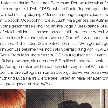
r trafen wieder im Backstage Bereich an. Dort wurden wir auf
im vorgestellt. Detlef D! Soost und Radio Regenbogen Mod
s war sehr lustig, die junge Menschenmenge reagierte jedes ma
m "Oooooh, Oooooohhh, wie süüüüß". Maja genoss die Aufme
 vorne geschmissen und fing an ihre "Joga / Breakdance" Ste
lef gleich mit ihr zusammen tanzen wollte, war es ihr doch t
t an meinem Bein und bekam weitere "Ooooh":-) Wir haben no
insames Bild mit der DSDS Teilnehmerin Lisa Wohlgemuth g
e. Zum Schluss bekamen wir noch als Überraschung von REWE 
 Rewe Produkten und einen 100€ Einkaufsgutschein !!! Wenn w
 Reise gewinnen, die unter den 6 Familien bundesweit verlost 
, ja...Autogrammkarten! Die darf ich nicht vergessen! Wir haben 
en uns drei Autogrammkarten besorgt, die wir verlossen we
th und Luca Hänni. Die weitere Karten an Maja behalten wir n
align="aligncenter" width="872"]