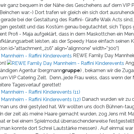
n wir ganz bequem in der Nähe des Geschehens auf dem VIP P
 Beinchen war:-) Dort trafen wir gleich ein sich dort ausruhe
gerade bei der Gestaltung des Raffini- Giraffe Walk Acts sind,
ragen gestellt und das Kostüm genau begutachtet, sich Tipps
nt Profi - Maja aufgeklärt, dass in dem Maskottchen ein Mensch
fklärungsarbeit leisten, als der Speedy Hase einfach seinen
tion id="attachment_216" align="alignnone" width="300"]
REWE Family Day Mannheim 
on]
Ang
tändigen Agentur (bergmann
gruppe
) , bekamen wir die Zu
zum VIP Catering Zelt. Denn...jede Frau weiss, dass wenn de
weitere Tagesverlauf gerettet!
Danach wurden wir zu 
man uns drei gestyled hat. Wir wollten uns doch Bühnen-taug
 In der zeit als meine Haare gemacht wurden, zog Jens mit M
 hat er bei einem Spielmodul überraschenderweise festgestellt
(man konnte dort Schrei Lautstärke messen) . Auf einmal war