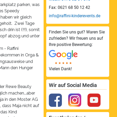
arkplatz parken, was
Fax: 0621 68 50 12 42
ndes Speedy
info@raffini-kinderevents.de
 haben wir gleich
 geholt. Zwei Tage
 drin ist (!!!), somit
Finden Sie uns gut? Waren Sie
 Kopf abzog und unter
zufrieden? Wir freuen uns auf
Ihre positive Bewertung:
- Raffini
ekommen in Orga &
gangsausweise und
r Mann den Hunger
Vielen Dank!
Wir auf Social Media
der Rewe Beauty
lich machen...aber
aja in den Moster AG
, dass Maja nicht auf
 das Kind