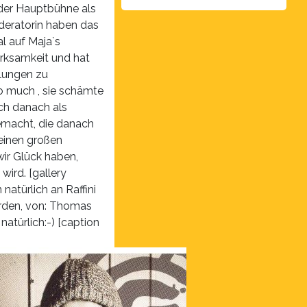
 der Hauptbühne als
eratorin haben das
l auf Maja`s
rksamkeit und hat
llungen zu
oo much , sie schämte
ch danach als
emacht, die danach
einen großen
ir Glück haben,
wird. [gallery
natürlich an Raffini
rden, von: Thomas
atürlich:-) [caption