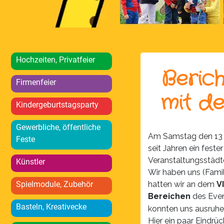
Hochzeiten, Privatfeier
Beric
Firmenfeier
mit d
Kindergeburtstagsparty
Gewerbliche, öffentliche
Am Samstag den 13 J
Feste
seit Jahren ein feste
Veranstaltungsstädte
Künstler
Wir haben uns (Fam
Spielmodule, Zubehör
hatten wir an dem
V
Bereichen
des Eve
Basteln, Kreativecke
konnten uns ausruhen
Hier ein paar Eindr