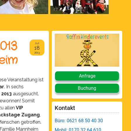
013
Jul
18
2013
eim
Anfrage
ese Veranstaltung ist
ar
. In sechs
Buchung
 2013
ausgesucht.
gewonnen! Somit
Kontakt
u allen
VIP
ackstage Zugang
,
Büro: 0621 68 50 40 30
Menschen getroffen.
 Familie Mannheim
Mobil: 0170 32 64 610