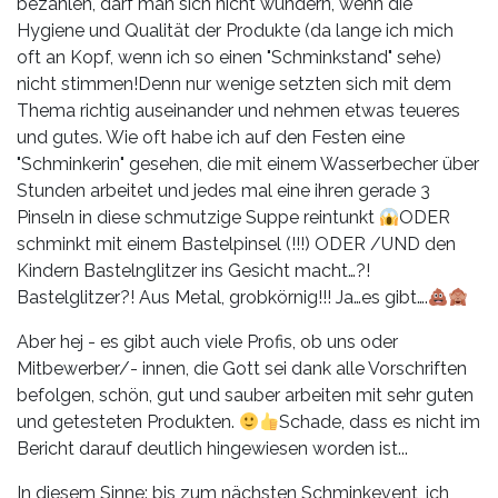
bezahlen, darf man sich nicht wundern, wenn die
Hygiene und Qualität der Produkte (da lange ich mich
oft an Kopf, wenn ich so einen "Schminkstand" sehe)
nicht stimmen!Denn nur wenige setzten sich mit dem
Thema richtig auseinander und nehmen etwas teueres
und gutes. Wie oft habe ich auf den Festen eine
"Schminkerin" gesehen, die mit einem Wasserbecher über
Stunden arbeitet und jedes mal eine ihren gerade 3
Pinseln in diese schmutzige Suppe reintunkt
ODER
schminkt mit einem Bastelpinsel (!!!) ODER /UND den
Kindern Bastelnglitzer ins Gesicht macht…?!
Bastelglitzer?! Aus Metal, grobkörnig!!! Ja…es gibt….
Aber hej - es gibt auch viele Profis, ob uns oder
Mitbewerber/- innen, die Gott sei dank alle Vorschriften
befolgen, schön, gut und sauber arbeiten mit sehr guten
und getesteten Produkten.
Schade, dass es nicht im
Bericht darauf deutlich hingewiesen worden ist...
In diesem Sinne: bis zum nächsten Schminkevent, ich