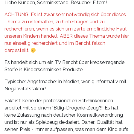
Leistungen
Liebe Kunden, Schminkstand-Besucher, Eltern!
Über
ACHTUNG! Es ist zwar sehr notwendig sich über dieses
uns
Thema zu unterhalten, zu hinterfragen und zu
recherchieren, wenn es sich um zarte empfindliche Haut
Fotos,
unseren Kindern handelt, ABER dieses Thema wurde hier
Events
nur einseitig recherchiert und im Bericht falsch
dargestellt.
Videos
Es handelt sich um ein TV Bericht über krebserregende
Stoffe in Kinderschminken Produkte.
Referenzen
Typischer Angstmacher in Medien, wenig informativ mit
Blog
Negativitätsfaktor!
Fakt ist: keine der professionellen Schminkerinnen
Jobs
arbeitet mit so einem "Billig-Drogerie-Zeug"!!! Es hat
keine Zulassung nach deutscher Kosmetikverordnung
Partner/Links
und ist nur als Spielzeug deklariert. Daher: Qualität hat
seinen Preis - immer aufpassen, was man dem Kind aufs