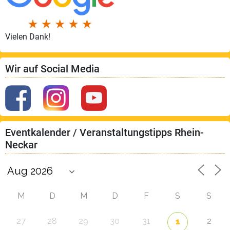
Vielen Dank!
Wir auf Social Media
Eventkalender / Veranstaltungstipps Rhein-
Neckar
M
D
M
D
F
S
S
27
28
29
30
31
2
1