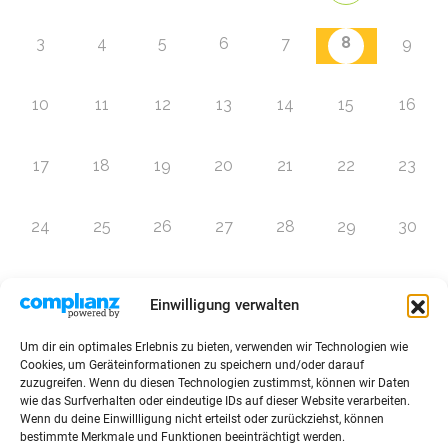
8
3
4
5
6
7
9
10
11
12
13
14
15
16
17
18
19
20
21
22
23
24
25
26
27
28
29
30
31
1
2
3
4
5
6
Einwilligung verwalten
Um dir ein optimales Erlebnis zu bieten, verwenden wir Technologien wie
Zur Eventübersicht
Cookies, um Geräteinformationen zu speichern und/oder darauf
zuzugreifen. Wenn du diesen Technologien zustimmst, können wir Daten
wie das Surfverhalten oder eindeutige IDs auf dieser Website verarbeiten.
Wenn du deine Einwillligung nicht erteilst oder zurückziehst, können
bestimmte Merkmale und Funktionen beeinträchtigt werden.