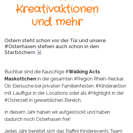
Leistungen
Kreativaktionen
Über
und mehr
uns
Fotos,
Ostern steht schon vor der Tür und unsere
Events
#Osterhasen stehen auch schon in den
Startlöchern
Videos
Referenzen
Buchbar sind die flauschige #
Walking Acts
Maskottchen
in der gesamten #Region Rhein-Neckar.
Ob Eiersuche bei privaten Familienfesten, #Kinderaktion
Blog
mit Lauffigur in der Locations oder als #Highlight in der
#Osterzeit in gewerblichen Bereich.
Jobs
In diesem Jahr haben wir aufgestockt und haben
Partner/Links
dadurch noch Osterhasen frei!
Jedes Jahr bereitet sich das Raffini Kinderevents Team