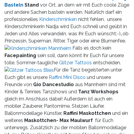
Basteln
Stand
vor Ort, an dem wir mit Euch coole Züge
und andere Sachen basteln werden. Natürlich darf ein
professionelles
Kinderschminken
nicht fehlen, unsere
Kinderschminkerin Nadja wird Euch schnell und geübt in
Jeden und Alles verwandeln, was Ihr Euch wünscht:-)…ob
Prinzessin, Superman, Ritter, Tiger oder eine Blumenfee.
Falls es doch kein
Facepainting
sein soll, dann könnt Ihr Euch für unsere
tolle, Sommer-taugliche
Glitzer Tattoos
entscheiden.
Für die Tanz begeisterten unter
Euch gibt es unsere
Raffini Mini Disco
und unsere
Freunde von
Gio Dancestudio
aus Mannheim sind mit
Kinder & Tennies Tanzshows und
Tanz Workshops
gleich im Anschluss dabei! Außerdem ist auch ein
mobiler Zauberer, Pantomime, Stelzen Läufer,
Ballonmodellage Künstler,
Raffini Maskottchen
und ein
weiteres
Maskottchen- Max Maulwurf
für Euch
unterwegs. Zusätzlich zu der mobilen Ballonmodellage