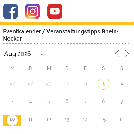
Eventkalender / Veranstaltungstipps Rhein-
Neckar
M
D
M
D
F
S
S
27
28
29
30
31
2
1
3
4
5
6
7
8
9
10
11
12
13
14
15
16