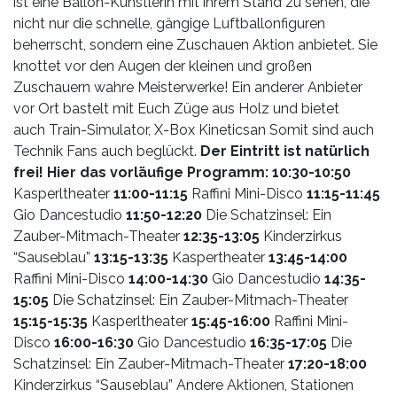
ist eine Ballon-Künstlerin mit ihrem Stand zu sehen, die
nicht nur die schnelle, gängige Luftballonfiguren
beherrscht, sondern eine Zuschauen Aktion anbietet. Sie
knottet vor den Augen der kleinen und großen
Zuschauern wahre Meisterwerke! Ein anderer Anbieter
vor Ort bastelt mit Euch Züge aus Holz und bietet
auch Train-Simulator, X-Box Kineticsan Somit sind auch
Technik Fans auch beglückt.
Der Eintritt ist natürlich
frei! Hier das vorläufige Programm:
10:30-10:50
Kasperltheater
11:00-11:15
Raffini Mini-Disco
11:15-11:45
Gio Dancestudio
11:50-12:20
Die Schatzinsel: Ein
Zauber-Mitmach-Theater
12:35-13:05
Kinderzirkus
“Sauseblau”
13:15-13:35
Kaspertheater
13:45-14:00
Raffini Mini-Disco
14:00-14:30
Gio Dancestudio
14:35-
15:05
Die Schatzinsel: Ein Zauber-Mitmach-Theater
15:15-15:35
Kasperltheater
15:45-16:00
Raffini Mini-
Disco
16:00-16:30
Gio Dancestudio
16:35-17:05
Die
Schatzinsel: Ein Zauber-Mitmach-Theater
17:20-18:00
Kinderzirkus “Sauseblau” Andere Aktionen, Stationen