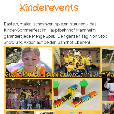
Leistungen
Kinderevents
Über
uns
Basteln, malen, schminken, spielen, staunen – das
Kinder-Sommerfest im Hauptbahnhof Mannheim
Fotos,
garantiert jede Menge Spaß! Den ganzen Tag Non Stop
Events
Show und Aktion auf beiden Bahnhof Ebenen!
Videos
Referenzen
Blog
Jobs
Partner/Links