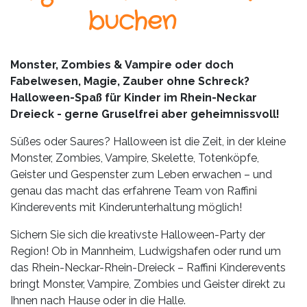
Leistungen
buchen
Über
uns
Monster, Zombies & Vampire oder doch
Fabelwesen, Magie, Zauber ohne Schreck?
Fotos,
Halloween-Spaß für Kinder im Rhein-Neckar
Events
Dreieck - gerne Gruselfrei aber geheimnissvoll!
Videos
Süßes oder Saures? Halloween ist die Zeit, in der kleine
Monster, Zombies, Vampire, Skelette, Totenköpfe,
Referenzen
Geister und Gespenster zum Leben erwachen – und
genau das macht das erfahrene Team von Raffini
Blog
Kinderevents mit Kinderunterhaltung möglich!
Jobs
Sichern Sie sich die kreativste Halloween-Party der
Region! Ob in Mannheim, Ludwigshafen oder rund um
Partner/Links
das Rhein-Neckar-Rhein-Dreieck – Raffini Kinderevents
bringt Monster, Vampire, Zombies und Geister direkt zu
Ihnen nach Hause oder in die Halle.