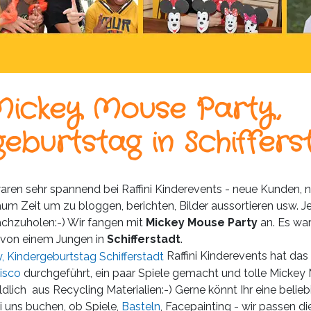
Mickey Mouse Party,
eburtstag in Schiffers
aren sehr spannend bei Raffini Kinderevents - neue Kunden, 
aum Zeit um zu bloggen, berichten, Bilder aussortieren usw. 
achzuholen:-) Wir fangen mit
Mickey Mouse Party
an. Es war
von einem Jungen in
Schifferstadt
.
Raffini Kinderevents hat das
isco
durchgeführt, ein paar Spiele gemacht und tolle Mickey
ildlich aus Recycling Materialien:-) Gerne könnt Ihr eine beli
 uns buchen, ob Spiele,
Basteln
, Facepainting - wir passen d