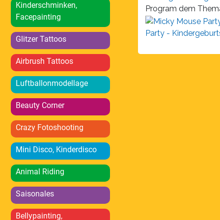
Kinderschminken,
Program dem Thema
Facepainting
Party - Kindergeburt
Glitzer Tattoos
Airbrush Tattoos
Luftballonmodellage
Beauty Corner
Crazy Fotoshooting
Mini Disco, Kinderdisco
Animal Riding
Saisonales
Bellypainting,