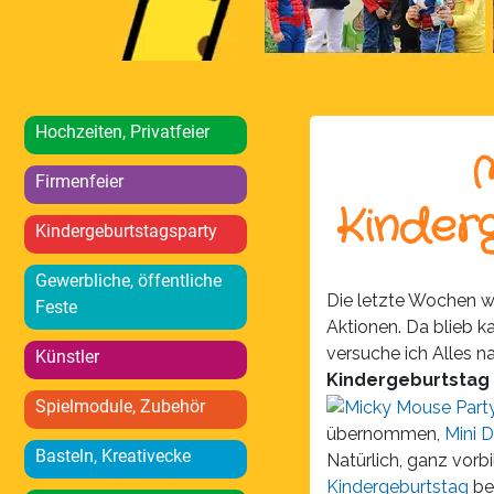
Hochzeiten, Privatfeier
Firmenfeier
Kinderg
Kindergeburtstagsparty
Gewerbliche, öffentliche
Die letzte Wochen w
Feste
Aktionen. Da blieb k
versuche ich Alles n
Künstler
Kindergeburtstag
Spielmodule, Zubehör
übernommen,
Mini D
Basteln, Kreativecke
Natürlich, ganz vorb
Kindergeburtstag
bei