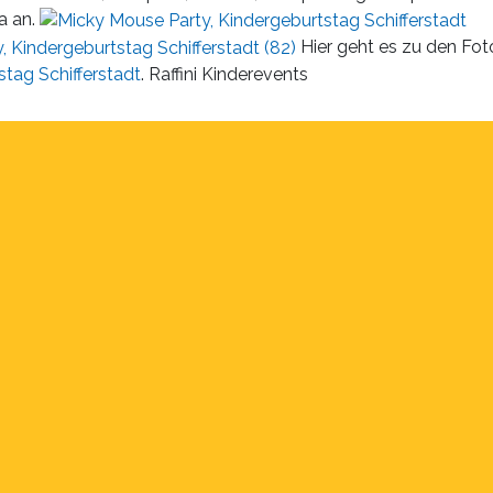
 an.
Hier geht es zu den Fot
stag Schifferstadt
. Raffini Kinderevents