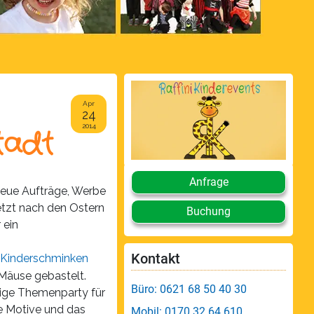
Apr
24
2014
tadt
Anfrage
neue Aufträge, Werbe
Jetzt nach den Ostern
Buchung
 ein
Kontakt
Kinderschminken
 Mäuse gebastelt.
Büro: 0621 68 50 40 30
ebige Themenparty für
ie Motive und das
Mobil: 0170 32 64 610