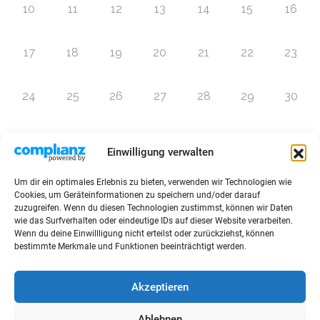
10
11
12
13
14
15
16
17
18
19
20
21
22
23
24
25
26
27
28
29
30
31
1
2
3
4
5
6
Einwilligung verwalten
Um dir ein optimales Erlebnis zu bieten, verwenden wir Technologien wie
Zur Eventübersicht
Cookies, um Geräteinformationen zu speichern und/oder darauf
zuzugreifen. Wenn du diesen Technologien zustimmst, können wir Daten
wie das Surfverhalten oder eindeutige IDs auf dieser Website verarbeiten.
Wenn du deine Einwillligung nicht erteilst oder zurückziehst, können
bestimmte Merkmale und Funktionen beeinträchtigt werden.
© 2026 Raffini Kinderevents
Akzeptieren
AGBs
Kontakt
Impressum
Datenschutz
Ablehnen