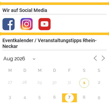
Wir auf Social Media
Eventkalender / Veranstaltungstipps Rhein-
Neckar
M
D
M
D
F
S
S
27
28
29
30
31
2
1
7
3
4
5
6
8
9