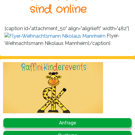
Leistungen
sind online
Über
uns
[caption id="attachment_50" align="alignleft" width="482"]
Flyer-
Fotos,
Events
Weihnachtsmann Nikolaus Mannheim[/caption]
Videos
Referenzen
Blog
Jobs
Partner/Links
Anfrage