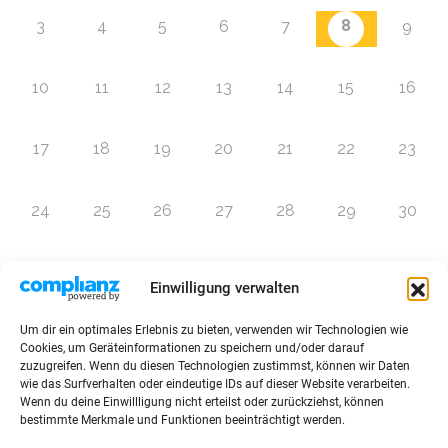
8
3
4
5
6
7
9
10
11
12
13
14
15
16
17
18
19
20
21
22
23
24
25
26
27
28
29
30
31
1
2
3
4
5
6
Einwilligung verwalten
Um dir ein optimales Erlebnis zu bieten, verwenden wir Technologien wie
Zur Eventübersicht
Cookies, um Geräteinformationen zu speichern und/oder darauf
zuzugreifen. Wenn du diesen Technologien zustimmst, können wir Daten
wie das Surfverhalten oder eindeutige IDs auf dieser Website verarbeiten.
Wenn du deine Einwillligung nicht erteilst oder zurückziehst, können
bestimmte Merkmale und Funktionen beeinträchtigt werden.
© 2026 Raffini Kinderevents