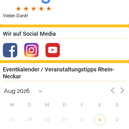
Vielen Dank!
Wir auf Social Media
Eventkalender / Veranstaltungstipps Rhein-
Neckar
M
D
M
D
F
S
S
27
28
29
30
31
2
1