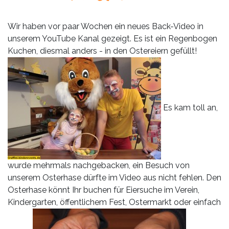
Leistungen
Über
Wir haben vor paar Wochen ein neues Back-Video in
uns
unserem YouTube Kanal gezeigt. Es ist ein Regenbogen
Kuchen, diesmal anders - in den Ostereiern gefüllt!
Fotos,
Events
Videos
Es kam toll an,
Referenzen
Blog
wurde mehrmals nachgebacken, ein Besuch von
Jobs
unserem Osterhase dürfte im Video aus nicht fehlen. Den
Osterhase könnt Ihr buchen für Eiersuche im Verein,
Partner/Links
Kindergarten, öffentlichem Fest, Ostermarkt oder einfach