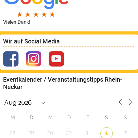
Vielen Dank!
Wir auf Social Media
Eventkalender / Veranstaltungstipps Rhein-
Neckar
M
D
M
D
F
S
S
27
28
29
30
31
2
1