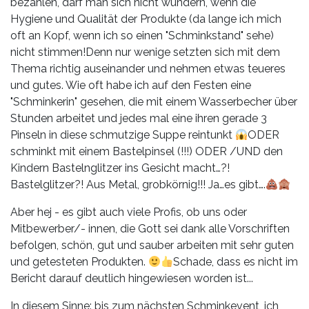
bezahlen, darf man sich nicht wundern, wenn die
Hygiene und Qualität der Produkte (da lange ich mich
oft an Kopf, wenn ich so einen "Schminkstand" sehe)
nicht stimmen!Denn nur wenige setzten sich mit dem
Thema richtig auseinander und nehmen etwas teueres
und gutes. Wie oft habe ich auf den Festen eine
"Schminkerin" gesehen, die mit einem Wasserbecher über
Stunden arbeitet und jedes mal eine ihren gerade 3
Pinseln in diese schmutzige Suppe reintunkt
ODER
schminkt mit einem Bastelpinsel (!!!) ODER /UND den
Kindern Bastelnglitzer ins Gesicht macht…?!
Bastelglitzer?! Aus Metal, grobkörnig!!! Ja…es gibt….
Aber hej - es gibt auch viele Profis, ob uns oder
Mitbewerber/- innen, die Gott sei dank alle Vorschriften
befolgen, schön, gut und sauber arbeiten mit sehr guten
und getesteten Produkten.
Schade, dass es nicht im
Bericht darauf deutlich hingewiesen worden ist...
In diesem Sinne: bis zum nächsten Schminkevent, ich