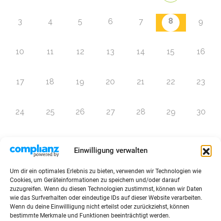
8
3
4
5
6
7
9
10
11
12
13
14
15
16
17
18
19
20
21
22
23
24
25
26
27
28
29
30
31
1
2
3
4
5
6
Einwilligung verwalten
Um dir ein optimales Erlebnis zu bieten, verwenden wir Technologien wie
Zur Eventübersicht
Cookies, um Geräteinformationen zu speichern und/oder darauf
zuzugreifen. Wenn du diesen Technologien zustimmst, können wir Daten
wie das Surfverhalten oder eindeutige IDs auf dieser Website verarbeiten.
Wenn du deine Einwillligung nicht erteilst oder zurückziehst, können
bestimmte Merkmale und Funktionen beeinträchtigt werden.