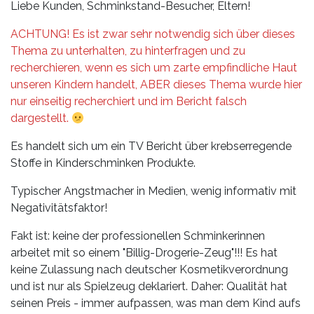
Leistungen
Liebe Kunden, Schminkstand-Besucher, Eltern!
Über
ACHTUNG! Es ist zwar sehr notwendig sich über dieses
uns
Thema zu unterhalten, zu hinterfragen und zu
recherchieren, wenn es sich um zarte empfindliche Haut
Fotos,
unseren Kindern handelt, ABER dieses Thema wurde hier
Events
nur einseitig recherchiert und im Bericht falsch
dargestellt.
Videos
Es handelt sich um ein TV Bericht über krebserregende
Stoffe in Kinderschminken Produkte.
Referenzen
Typischer Angstmacher in Medien, wenig informativ mit
Blog
Negativitätsfaktor!
Fakt ist: keine der professionellen Schminkerinnen
Jobs
arbeitet mit so einem "Billig-Drogerie-Zeug"!!! Es hat
keine Zulassung nach deutscher Kosmetikverordnung
Partner/Links
und ist nur als Spielzeug deklariert. Daher: Qualität hat
seinen Preis - immer aufpassen, was man dem Kind aufs