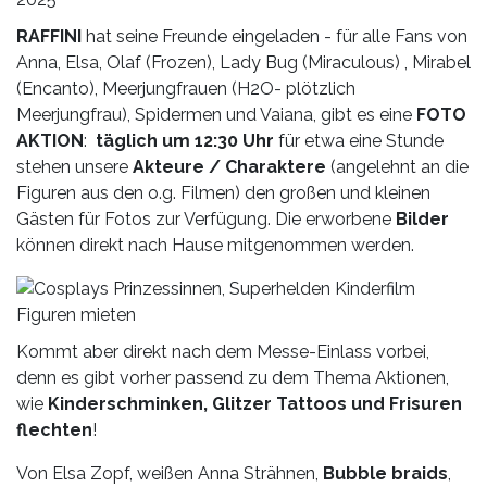
RAFFINI
hat seine Freunde eingeladen - für alle Fans von
Anna, Elsa, Olaf (Frozen), Lady Bug (Miraculous) , Mirabel
(Encanto), Meerjungfrauen (H2O- plötzlich
Meerjungfrau), Spidermen und Vaiana, gibt es eine
FOTO
AKTION
:
täglich um 12:30
Uhr
für etwa eine Stunde
stehen unsere
Akteure / Charaktere
(angelehnt an die
Figuren aus den o.g. Filmen) den großen und kleinen
Gästen für Fotos zur Verfügung. Die erworbene
Bilder
können direkt nach Hause mitgenommen werden.
Kommt aber direkt nach dem Messe-Einlass vorbei,
denn es gibt vorher passend zu dem Thema Aktionen,
wie
Kinderschminken, Glitzer Tattoos und Frisuren
flechten
!
Von Elsa Zopf, weißen Anna Strähnen,
Bubble braids
,