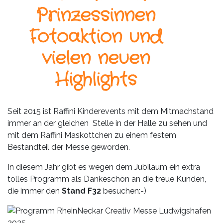
Leistungen
Prinzessinnen
Über
Fotoaktion und
uns
vielen neuen
Fotos,
Events
Highlights
Videos
Seit 2015 ist Raffini Kinderevents mit dem Mitmachstand
Referenzen
immer an der gleichen Stelle in der Halle zu sehen und
mit dem Raffini Maskottchen zu einem festem
Blog
Bestandteil der Messe geworden.
In diesem Jahr gibt es wegen dem Jubiläum ein extra
Jobs
tolles Programm als Dankeschön an die treue Kunden,
die immer den
Stand F32
besuchen:-)
Partner/Links