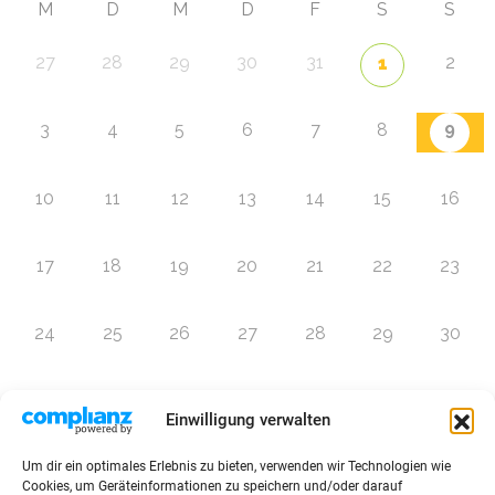
M
D
M
D
F
S
S
27
28
29
30
31
2
1
9
3
4
5
6
7
8
10
11
12
13
14
15
16
17
18
19
20
21
22
23
24
25
26
27
28
29
30
31
1
2
3
4
5
6
Einwilligung verwalten
Um dir ein optimales Erlebnis zu bieten, verwenden wir Technologien wie
Zur Eventübersicht
Cookies, um Geräteinformationen zu speichern und/oder darauf