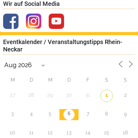
Wir auf Social Media
Eventkalender / Veranstaltungstipps Rhein-
Neckar
M
D
M
D
F
S
S
27
28
29
30
31
2
1
6
3
4
5
7
8
9
10
11
12
13
14
15
16