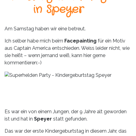
Leistungen
in Speyer
Über
uns
Am Samstag haben wir eine betreut.
Fotos,
Ich selber habe mich beim
Facepainting
für ein Motiv
Events
aus Captain America entschieden. Weiss leider nicht, wie
sie heißt – wenn jemand weiß, kann hier gerne
Videos
kommentieren:-)
Referenzen
Blog
Jobs
Es war ein von einem Jungen, der 9 Jahre alt geworden
Partner/Links
ist und hat in
Speyer
statt gefunden.
Das war der erste Kindergeburtstag in diesem Jahr, das