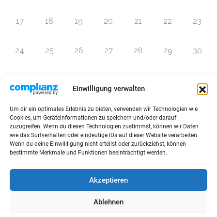
17
18
19
20
21
22
23
24
25
26
27
28
29
30
31
1
2
3
4
5
6
Einwilligung verwalten
Um dir ein optimales Erlebnis zu bieten, verwenden wir Technologien wie
Zur Eventübersicht
Cookies, um Geräteinformationen zu speichern und/oder darauf
zuzugreifen. Wenn du diesen Technologien zustimmst, können wir Daten
wie das Surfverhalten oder eindeutige IDs auf dieser Website verarbeiten.
Wenn du deine Einwillligung nicht erteilst oder zurückziehst, können
bestimmte Merkmale und Funktionen beeinträchtigt werden.
© 2026 Raffini Kinderevents
Akzeptieren
AGBs
Kontakt
Impressum
Datenschutz
Ablehnen
Sitemap