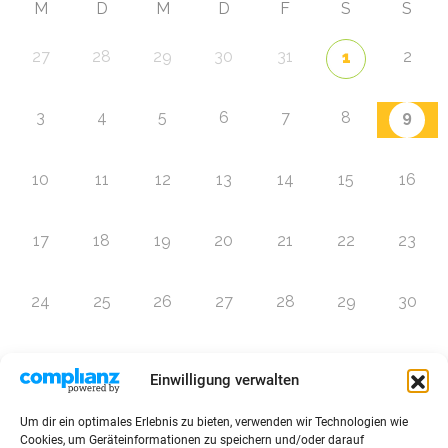
M
D
M
D
F
S
S
27
28
29
30
31
2
1
9
3
4
5
6
7
8
10
11
12
13
14
15
16
17
18
19
20
21
22
23
24
25
26
27
28
29
30
31
1
2
3
4
5
6
Einwilligung verwalten
Um dir ein optimales Erlebnis zu bieten, verwenden wir Technologien wie
Zur Eventübersicht
Cookies, um Geräteinformationen zu speichern und/oder darauf