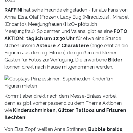
RAFFINI
hat seine Freunde eingeladen - für alle Fans von
Anna, Elsa, Olaf (Frozen), Lady Bug (Miraculous) , Mirabel
(Encanto), Meerjungfrauen (H2O- plötzlich
Meerjungfrau), Spidermen und Vaiana, gibt es eine
FOTO
AKTION
:
täglich um 12:30
Uhr
für etwa eine Stunde
stehen unsere
Akteure / Charaktere
(angelehnt an die
Figuren aus den o.g. Filmen) den großen und kleinen
Gästen für Fotos zur Verfügung. Die erworbene
Bilder
können direkt nach Hause mitgenommen werden.
Kommt aber direkt nach dem Messe-Einlass vorbei,
denn es gibt vorher passend zu dem Thema Aktionen,
wie
Kinderschminken, Glitzer Tattoos und Frisuren
flechten
!
Von Elsa Zopf, weißen Anna Strähnen,
Bubble braids
,