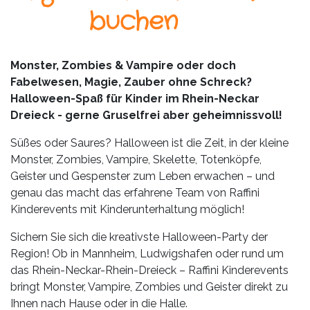
Leistungen
buchen
Über
uns
Monster, Zombies & Vampire oder doch
Fabelwesen, Magie, Zauber ohne Schreck?
Fotos,
Halloween-Spaß für Kinder im Rhein-Neckar
Events
Dreieck - gerne Gruselfrei aber geheimnissvoll!
Videos
Süßes oder Saures? Halloween ist die Zeit, in der kleine
Monster, Zombies, Vampire, Skelette, Totenköpfe,
Referenzen
Geister und Gespenster zum Leben erwachen – und
genau das macht das erfahrene Team von Raffini
Blog
Kinderevents mit Kinderunterhaltung möglich!
Jobs
Sichern Sie sich die kreativste Halloween-Party der
Region! Ob in Mannheim, Ludwigshafen oder rund um
Partner/Links
das Rhein-Neckar-Rhein-Dreieck – Raffini Kinderevents
bringt Monster, Vampire, Zombies und Geister direkt zu
Ihnen nach Hause oder in die Halle.