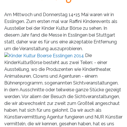
Leistungen
Über
Am Mittwoch und Donnerstag 14+15 Mai waren wir in
uns
Esslingen. Zum ersten mal war Raffini Kinderevents als
Aussteller bei der Kinder Kultur Börse zu sehen. In
Fotos,
diesem Jahr fand die Messe in Esslingen bei Stuttgart
Events
statt, daher war es für uns eine akzeptable Entfernung
um die Veranstaltung auszuprobieren.
Videos
Die
KinderKulturBörse besteht aus zwei Teilen: - einer
Referenzen
Ausstellung, wo die Produzenten wie Kindertheater,
Animateuren, Clowns und Agenturen - einem
Blog
Bühnenprogramm, sogenannten Sichtveranstaltungen,
in dem Ausschnitte oder teilweise ganze Stücke gezeigt
Jobs
werden. Vor allem der Besuch die Sichtveranstaltungen,
die wir abwechselnt zur zweit zum Großteil angeschaut
haben, hat sich für uns gelohnt. Da wir auch als
Partner/Links
Künstlervermittlung Agentur fungieren und NUR Künstler
vermitteln, die wir kennen, gesehen haben, hat es uns