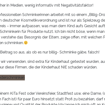
r in Medien, wenig informativ mit Negativitätsfaktor!
rofessionellen Schminkerinnen arbeitet mit so einem „Billig-Dro
 deutscher Kosmetikverordnung und ist nur als Spielzeug dekl
 Preis – immer aufpassen, was man dem Kind aufs Gesicht auf
Schminkerin für Produkte nutzt. Ich bin nicht böse, wenn ma
 verstehe das Besorgnis der Eltern, zeige offen, mit welchen 
nen schminken.
 Beitrag so aus, als ob es nur billig- Schminke gäbe, falsch!
 wir verwenden, sind extra für Kinderhaut getestet wurden, au
ur diese Firmen, die der Kinderhaut NIE schaden würden.
nem KiTa Fest oder Vereinsfeier, Stadtfest usw. eine Dame, (di
Fach ist) für paar Euro hinsetzt statt Profi zu bezahlen, darf
giene und Qualität der Produkte (da lange ich mich oft an K