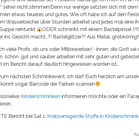
“ sehe) nicht stimmen!Denn nur wenige setzten sich mit dem
men etwas teueres und gutes. Wie oft habe ich auf den Feste
em Wasserbecher über Stunden arbeitet und jedes mal eine ih
 Suppe reintunkt
ODER schminkt mit einem Bastelpinsel (!
r ins Gesicht macht…?! Bastelglitzer?! Aus Metal, grobkörnig!!!
ch viele Profis, ob uns oder Mitbewerber/- innen, die Gott sei 
n, schön, gut und sauber arbeiten mit sehr guten und getest
t im Bericht darauf deutlich hingewiesen worden ist…
s zum nächsten Schminkevent, ich darf Euch herzlich am unse
r könnt sogar Barcode der Farben scannen
.
sionelles
Kinderschminken
informieren möchte oder ein Face
ieren.
TE Bericht bei Sat 1:
Krebserregende Stoffe in Kinderschmin
Au