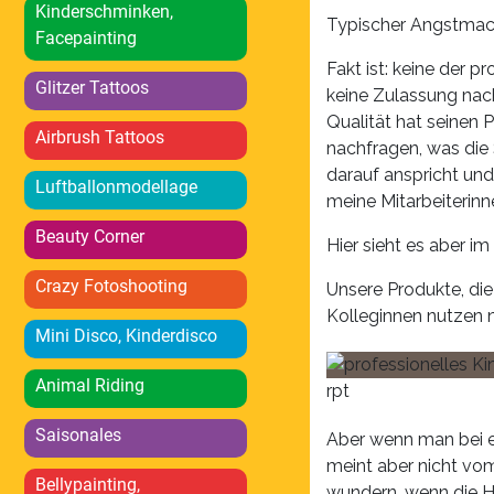
Kinderschminken,
Typischer Angstmache
Facepainting
Fakt ist: keine der p
Glitzer Tattoos
keine Zulassung nach
Qualität hat seinen
Airbrush Tattoos
nachfragen, was die 
darauf anspricht und
Luftballonmodellage
meine Mitarbeiterin
Beauty Corner
Hier sieht es aber im
Crazy Fotoshooting
Unsere Produkte, die
Kolleginnen nutzen n
Mini Disco, Kinderdisco
Animal Riding
rpt
Saisonales
Aber wenn man bei ei
meint aber nicht vom 
Bellypainting,
wundern, wenn die Hy