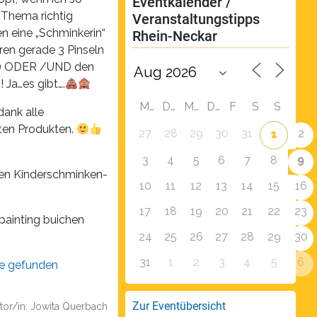
Eventkalender / 
 Thema richtig
Veranstaltungstipps 
n eine „Schminkerin“
Rhein-Neckar
ren gerade 3 Pinseln
!!) ODER /UND den
 Ja…es gibt….
M
D
M
D
F
S
S
dank alle
eten Produkten.
27
28
29
30
31
2
1
9
3
4
5
6
7
8
ren Kinderschminken-
10
11
12
13
14
15
16
17
18
19
20
21
22
23
painting buichen
24
25
26
27
28
29
30
31
1
2
3
4
5
6
ke gefunden
Zur Eventübersicht
tor/in: Jowita Querbach