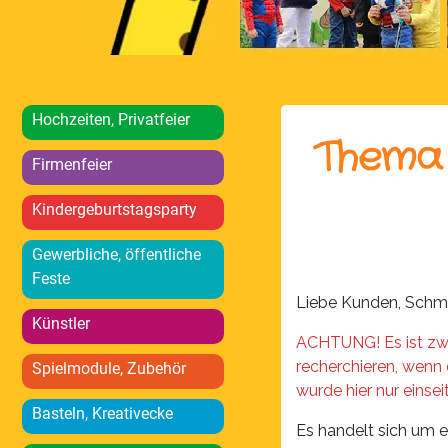
Hochzeiten, Privatfeier
Thema 
Firmenfeier
Kindergeburtstagsparty
Gewerbliche, öffentliche
Feste
Liebe Kunden, Schmi
Künstler
ACHTUNG! Es ist zwa
recherchieren, wenn
Spielmodule, Zubehör
wurde hier nur einsei
Basteln, Kreativecke
Es handelt sich um e