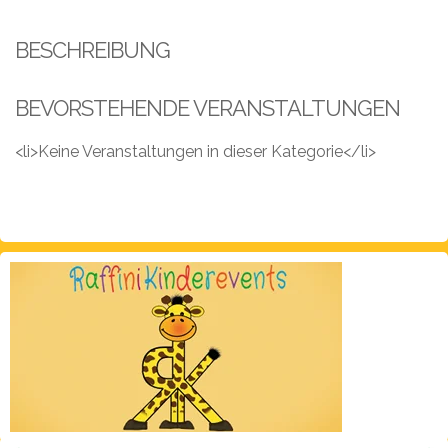
Leistungen
BESCHREIBUNG
Über
uns
BEVORSTEHENDE VERANSTALTUNGEN
Fotos,
Events
<li>Keine Veranstaltungen in dieser Kategorie</li>
Videos
Referenzen
Blog
Jobs
Partner/Links