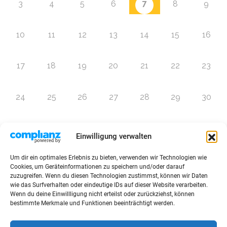
7
3
4
5
6
8
9
10
11
12
13
14
15
16
17
18
19
20
21
22
23
24
25
26
27
28
29
30
31
1
2
3
4
5
6
Einwilligung verwalten
Um dir ein optimales Erlebnis zu bieten, verwenden wir Technologien wie
Zur Eventübersicht
Cookies, um Geräteinformationen zu speichern und/oder darauf
zuzugreifen. Wenn du diesen Technologien zustimmst, können wir Daten
wie das Surfverhalten oder eindeutige IDs auf dieser Website verarbeiten.
Wenn du deine Einwillligung nicht erteilst oder zurückziehst, können
bestimmte Merkmale und Funktionen beeinträchtigt werden.
© 2026 Raffini Kinderevents