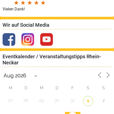
Vielen Dank!
Wir auf Social Media
Eventkalender / Veranstaltungstipps Rhein-
Neckar
M
D
M
D
F
S
S
27
28
29
30
31
2
1