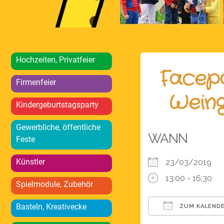
Hochzeiten, Privatfeier
Facepa
Firmenfeier
Weing
Kindergeburtstagsparty
Gewerbliche, öffentliche
WANN
Feste
Künstler
23/03/2019
13:00 - 16:30
Spielmodule, Zubehör
Basteln, Kreativecke
ZUM KALENDE