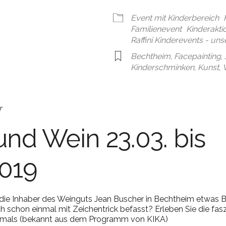
en
Google Kalender
iCal
Event mit Kinderbereich
Familienevent
Kinderakti
Raffini Kinderevents - un
Bechtheim
,
Facepainting
,
Kinderschminken
,
Kunst
,
r
und Wein 23.03. bis
2019
 die Inhaber des Weinguts Jean Buscher in Bechtheim etwas B
ch schon einmal mit Zeichentrick befasst? Erleben Sie die fas
nimals (bekannt aus dem Programm von KIKA)