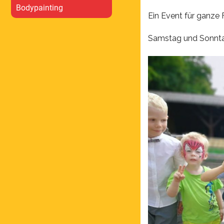
Bodypainting
Ein Event für ganze 
Samstag und Sonntag