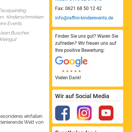
endar
Office 365
Fax: 0621 68 50 12 42
Facepainting
on
Kinderschminken
info@raffini-kinderevents.de
sere Events
Jean Buscher
,
Finden Sie uns gut? Waren Sie
Weingut
zufrieden? Wir freuen uns auf
Ihre positive Bewertung:
Vielen Dank!
Wir auf Social Media
esonderes einfallen
zienierende Welt von