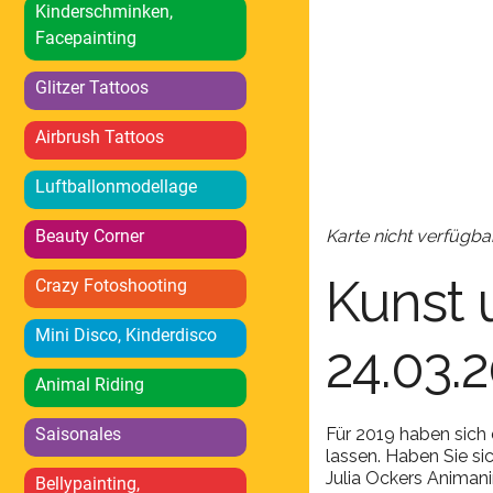
ICS herunterlad
Kinderschminken,
Facepainting
Glitzer Tattoos
Airbrush Tattoos
Luftballonmodellage
Beauty Corner
Karte nicht verfügba
Kunst 
Crazy Fotoshooting
Mini Disco, Kinderdisco
24.03.
Animal Riding
Saisonales
Für 2019 haben sich
lassen. Haben Sie si
Julia Ockers Anima
Bellypainting,