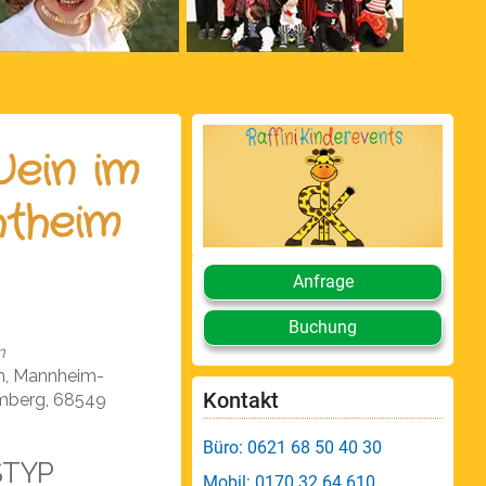
Wein im
htheim
Anfrage
Buchung
m
m, Mannheim-
Kontakt
mberg, 68549
Büro: 0621 68 50 40 30
STYP
Mobil: 0170 32 64 610