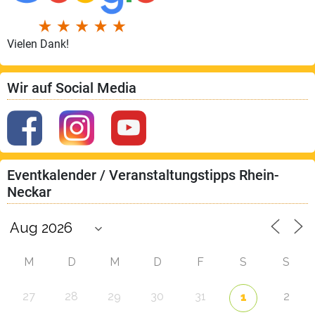
Vielen Dank!
Wir auf Social Media
Eventkalender / Veranstaltungstipps Rhein-
Neckar
M
D
M
D
F
S
S
27
28
29
30
31
2
1