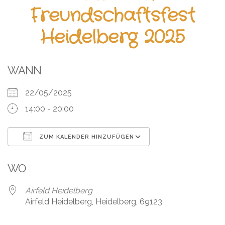
Leistungen
Freundschaftsfest
Über
Heidelberg 2025
uns
Fotos,
WANN
Events
22/05/2025
Videos
14:00 - 20:00
Referenzen
ZUM KALENDER HINZUFÜGEN
Blog
ICS herunterladen
Google Kalender
WO
Jobs
Airfeld Heidelberg
Partner/Links
Airfeld Heidelberg, Heidelberg, 69123