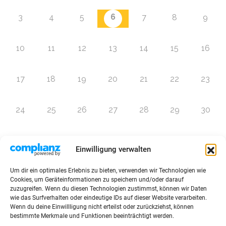
6
3
4
5
7
8
9
10
11
12
13
14
15
16
17
18
19
20
21
22
23
24
25
26
27
28
29
30
31
1
2
3
4
5
6
Einwilligung verwalten
Um dir ein optimales Erlebnis zu bieten, verwenden wir Technologien wie
Zur Eventübersicht
Cookies, um Geräteinformationen zu speichern und/oder darauf
zuzugreifen. Wenn du diesen Technologien zustimmst, können wir Daten
wie das Surfverhalten oder eindeutige IDs auf dieser Website verarbeiten.
Wenn du deine Einwillligung nicht erteilst oder zurückziehst, können
bestimmte Merkmale und Funktionen beeinträchtigt werden.