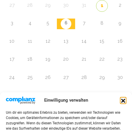
27
28
29
30
31
2
1
6
3
4
5
7
8
9
10
11
12
13
14
15
16
17
18
19
20
21
22
23
24
25
26
27
28
29
30
31
1
2
3
4
5
6
Einwilligung verwalten
Um dir ein optimales Erlebnis zu bieten, verwenden wir Technologien wie
Zur Eventübersicht
Cookies, um Geräteinformationen zu speichern und/oder darauf
zuzugreifen. Wenn du diesen Technologien zustimmst, können wir Daten
wie das Surfverhalten oder eindeutige IDs auf dieser Website verarbeiten.