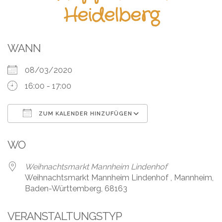
Leistungen
Heidelberg
Über
uns
WANN
Fotos,
08/03/2020
Events
16:00 - 17:00
Videos
ZUM KALENDER HINZUFÜGEN
Referenzen
ICS herunterladen
Google Kalender
WO
Blog
Weihnachtsmarkt Mannheim Lindenhof
Jobs
Weihnachtsmarkt Mannheim Lindenhof , Mannheim,
Baden-Württemberg, 68163
Partner/Links
VERANSTALTUNGSTYP