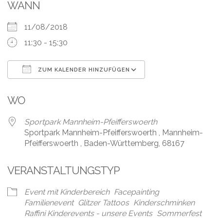
Leistungen
WANN
Über
11/08/2018
uns
11:30 - 15:30
Fotos,
Events
ZUM KALENDER HINZUFÜGEN
ICS herunterladen
Google Kalender
Videos
WO
Referenzen
Sportpark Mannheim-Pfeifferswoerth
Sportpark Mannheim-Pfeifferswoerth , Mannheim-
Blog
Pfeifferswoerth , Baden-Württemberg, 68167
Jobs
VERANSTALTUNGSTYP
Partner/Links
Event mit Kinderbereich
Facepainting
Familienevent
Glitzer Tattoos
Kinderschminken
Raffini Kinderevents - unsere Events
Sommerfest