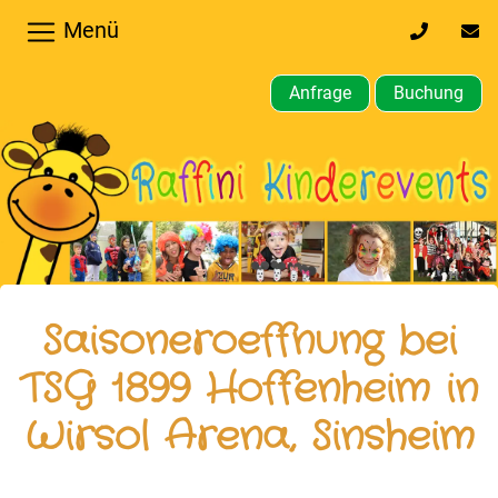
Menü
0170
inf
32
kin
64
Anfrage
Buchung
610
Home
Hochzeiten,
Privatfeier
Firmenfeier
Kindergeburtstagsparty
Saisoneroeffnung bei
Gewerbliche,
TSG 1899 Hoffenheim in
öffentliche
Wirsol Arena, Sinsheim
Feste
Weitere