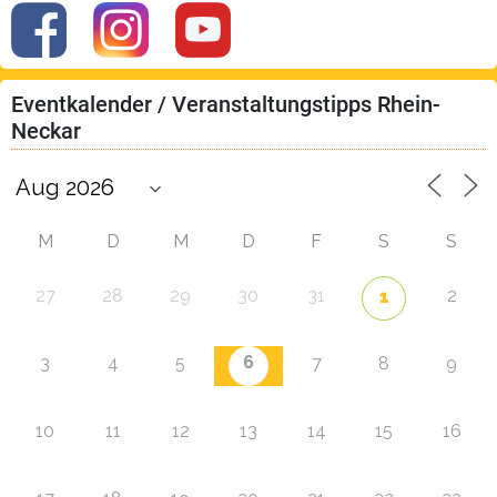
Eventkalender / Veranstaltungstipps Rhein-
Neckar
M
D
M
D
F
S
S
27
28
29
30
31
2
1
6
3
4
5
7
8
9
10
11
12
13
14
15
16