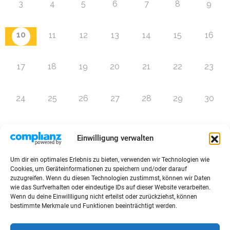
3
4
5
6
7
8
9
10
11
12
13
14
15
16
17
18
19
20
21
22
23
24
25
26
27
28
29
30
31
1
2
3
4
5
6
Einwilligung verwalten
Um dir ein optimales Erlebnis zu bieten, verwenden wir Technologien wie
Zur Eventübersicht
Cookies, um Geräteinformationen zu speichern und/oder darauf
zuzugreifen. Wenn du diesen Technologien zustimmst, können wir Daten
wie das Surfverhalten oder eindeutige IDs auf dieser Website verarbeiten.
Wenn du deine Einwillligung nicht erteilst oder zurückziehst, können
bestimmte Merkmale und Funktionen beeinträchtigt werden.
© 2026 Raffini Kinderevents