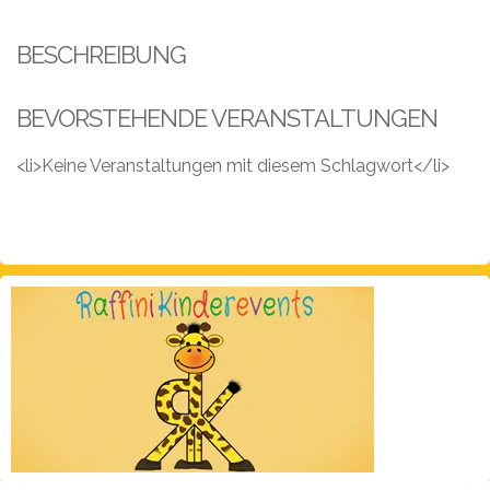
Leistungen
BESCHREIBUNG
Über
uns
BEVORSTEHENDE VERANSTALTUNGEN
Fotos,
Events
<li>Keine Veranstaltungen mit diesem Schlagwort</li>
Videos
Referenzen
Blog
Jobs
Partner/Links