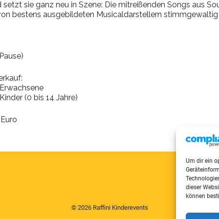
setzt sie ganz neu in Szene: Die mitreißenden Songs aus Sou
on bestens ausgebildeten Musicaldarstellern stimmgewaltig
 Pause)
erkauf:
ür Erwachsene
 Kinder (0 bis 14 Jahre)
 Euro
Um dir ein o
Geräteinfor
Technologien
dieser Websi
können best
© 2026 Raffini Kinderevents