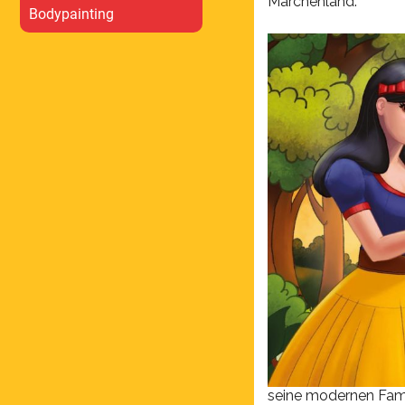
Märchenland.
Bodypainting
seine modernen Fami