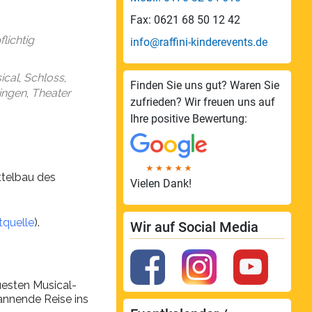
endar
Office 365
Fax: 0621 68 50 12 42
lichtig
info@raffini-kinderevents.de
ical
,
Schloss
,
Finden Sie uns gut? Waren Sie
ingen
,
Theater
zufrieden? Wir freuen uns auf
Ihre positive Bewertung:
ttelbau des
Vielen Dank!
tquelle
).
Wir auf Social Media
uesten Musical-
pannende Reise ins