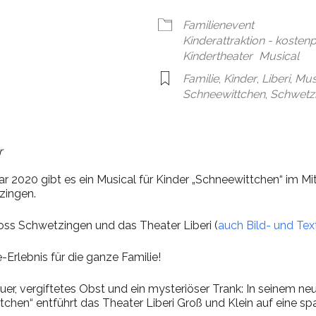
en
Google Kalender
iCal
Familienevent
Kinderattraktion - kostenpf
Kindertheater
Musical
Familie
,
Kinder
,
Liberi
,
Mus
Schneewittchen
,
Schwetz
r
r 2020 gibt es ein Musical für Kinder „Schneewittchen“ im Mi
zingen.
oss Schwetzingen und das Theater Liberi (
auch Bild- und Tex
-Erlebnis für die ganze Familie!
er, vergiftetes Obst und ein mysteriöser Trank: In seinem ne
tchen“ entführt das Theater Liberi Groß und Klein auf eine s