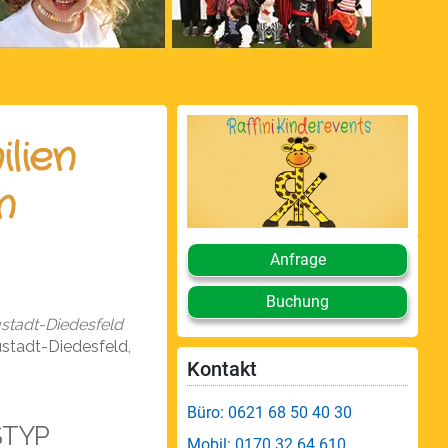
lien
n
Anfrage
Buchung
ustadt-Diedesfeld
ustadt-Diedesfeld,
Kontakt
Büro: 0621 68 50 40 30
STYP
Mobil: 0170 32 64 610