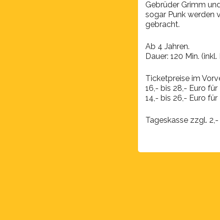
Gebrüder Grimm und 
sogar Punk werden v
gebracht.
Ab 4 Jahren.
Dauer: 120 Min. (inkl.
Ticketpreise im Vorv
16,- bis 28,- Euro f
14,- bis 26,- Euro für
Tageskasse zzgl. 2,-