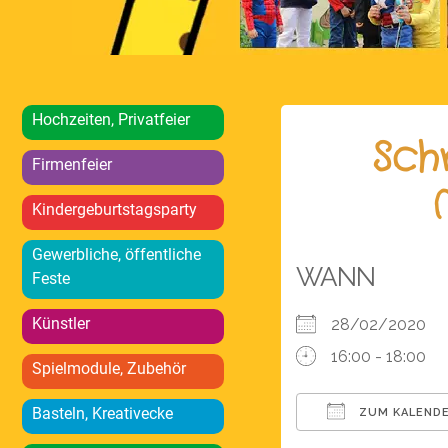
Hochzeiten, Privatfeier
Sch
Firmenfeier
Kindergeburtstagsparty
Gewerbliche, öffentliche
WANN
Feste
Künstler
28/02/2020
16:00 - 18:00
Spielmodule, Zubehör
Basteln, Kreativecke
ZUM KALENDE