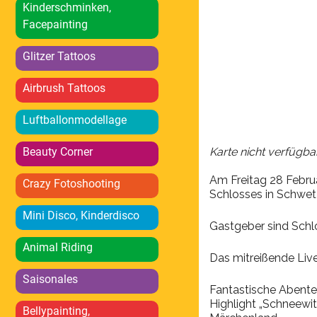
ICS herunterlad
Kinderschminken,
Facepainting
Glitzer Tattoos
Airbrush Tattoos
Luftballonmodellage
Beauty Corner
Karte nicht verfügba
Am Freitag 28 Februa
Crazy Fotoshooting
Schlosses in Schwet
Mini Disco, Kinderdisco
Gastgeber sind Schl
Animal Riding
Das mitreißende Live
Saisonales
Fantastische Abenteu
Highlight „Schneewit
Bellypainting,