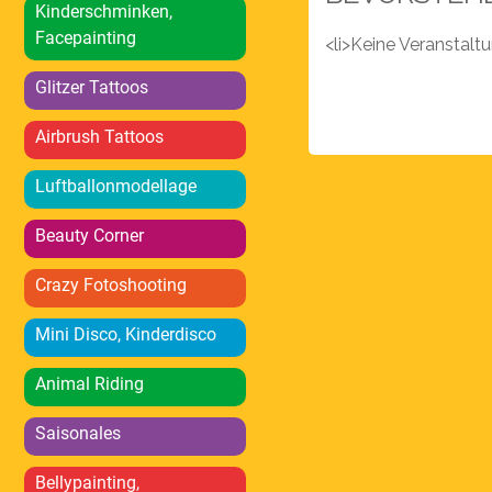
Kinderschminken,
Facepainting
<li>Keine Veranstal
Glitzer Tattoos
Airbrush Tattoos
Luftballonmodellage
Beauty Corner
Crazy Fotoshooting
Mini Disco, Kinderdisco
Animal Riding
Saisonales
Bellypainting,