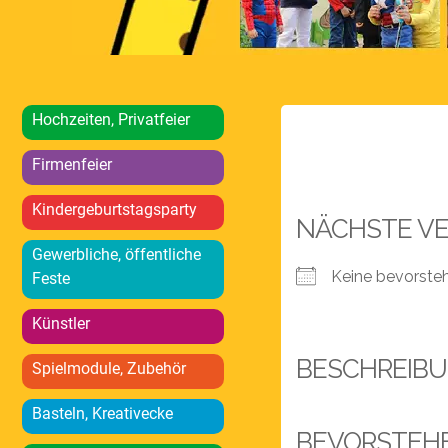
Hochzeiten, Privatfeier
Firmenfeier
Kindergeburtstagsparty
NÄCHSTE V
Gewerbliche, öffentliche
Keine bevorste
Feste
Künstler
BESCHREIB
Spielmodule, Zubehör
Basteln, Kreativecke
BEVORSTEH