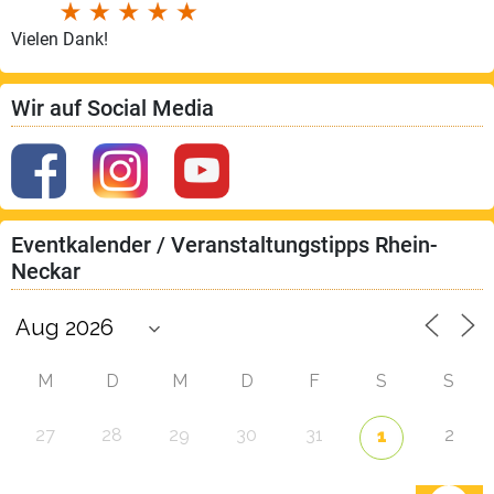
Vielen Dank!
Wir auf Social Media
Eventkalender / Veranstaltungstipps Rhein-
Neckar
M
D
M
D
F
S
S
27
28
29
30
31
2
1