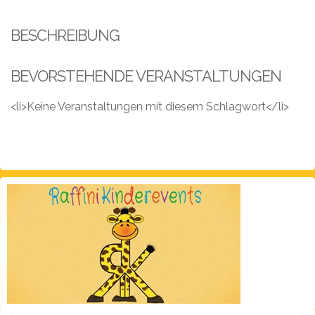
Leistungen
BESCHREIBUNG
Über
uns
BEVORSTEHENDE VERANSTALTUNGEN
Fotos,
Events
<li>Keine Veranstaltungen mit diesem Schlagwort</li>
Videos
Referenzen
Blog
Jobs
Partner/Links