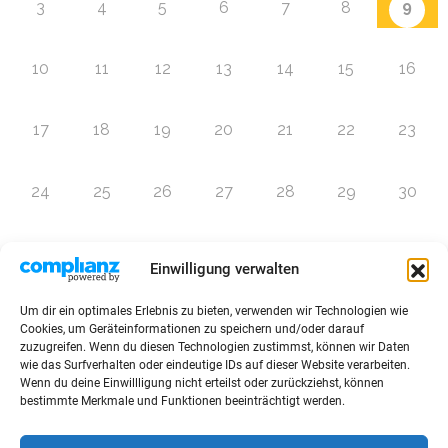
9
3
4
5
6
7
8
10
11
12
13
14
15
16
17
18
19
20
21
22
23
24
25
26
27
28
29
30
31
1
2
3
4
5
6
Einwilligung verwalten
Um dir ein optimales Erlebnis zu bieten, verwenden wir Technologien wie
Zur Eventübersicht
Cookies, um Geräteinformationen zu speichern und/oder darauf
zuzugreifen. Wenn du diesen Technologien zustimmst, können wir Daten
wie das Surfverhalten oder eindeutige IDs auf dieser Website verarbeiten.
Wenn du deine Einwillligung nicht erteilst oder zurückziehst, können
bestimmte Merkmale und Funktionen beeinträchtigt werden.
© 2026 Raffini Kinderevents