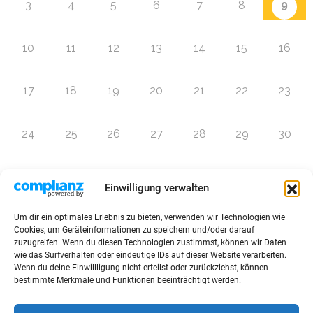
9
3
4
5
6
7
8
10
11
12
13
14
15
16
17
18
19
20
21
22
23
24
25
26
27
28
29
30
31
1
2
3
4
5
6
Einwilligung verwalten
Um dir ein optimales Erlebnis zu bieten, verwenden wir Technologien wie
Zur Eventübersicht
Cookies, um Geräteinformationen zu speichern und/oder darauf
zuzugreifen. Wenn du diesen Technologien zustimmst, können wir Daten
wie das Surfverhalten oder eindeutige IDs auf dieser Website verarbeiten.
Wenn du deine Einwillligung nicht erteilst oder zurückziehst, können
bestimmte Merkmale und Funktionen beeinträchtigt werden.
© 2026 Raffini Kinderevents