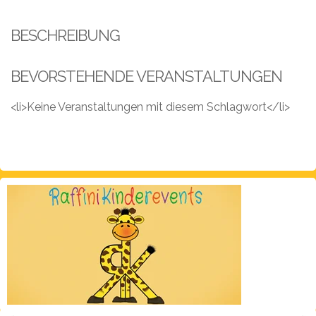
Leistungen
BESCHREIBUNG
Über
uns
BEVORSTEHENDE VERANSTALTUNGEN
Fotos,
Events
<li>Keine Veranstaltungen mit diesem Schlagwort</li>
Videos
Referenzen
Blog
Jobs
Partner/Links