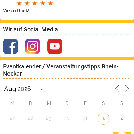
Vielen Dank!
Wir auf Social Media
Eventkalender / Veranstaltungstipps Rhein-
Neckar
M
D
M
D
F
S
S
27
28
29
30
31
2
1