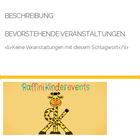
Leistungen
BESCHREIBUNG
Über
uns
BEVORSTEHENDE VERANSTALTUNGEN
Fotos,
Events
<li>Keine Veranstaltungen mit diesem Schlagwort</li>
Videos
Referenzen
Blog
Jobs
Partner/Links