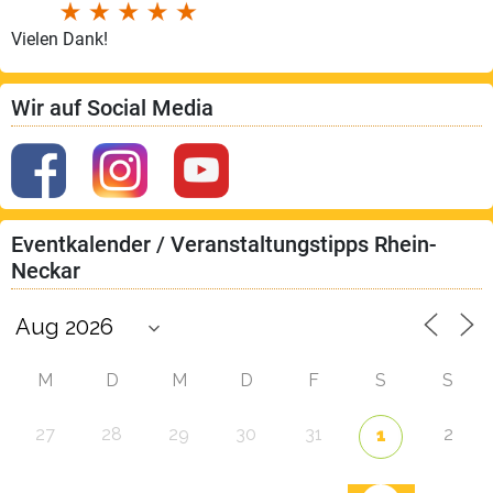
Vielen Dank!
Wir auf Social Media
Eventkalender / Veranstaltungstipps Rhein-
Neckar
M
D
M
D
F
S
S
27
28
29
30
31
2
1