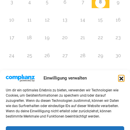
8
3
4
5
6
7
9
10
11
12
13
14
15
16
17
18
19
20
21
22
23
24
25
26
27
28
29
30
31
1
2
3
4
5
6
Einwilligung verwalten
Um dir ein optimales Erlebnis zu bieten, verwenden wir Technologien wie
Zur Eventübersicht
Cookies, um Geräteinformationen zu speichern und/oder darauf
zuzugreifen. Wenn du diesen Technologien zustimmst, können wir Daten
wie das Surfverhalten oder eindeutige IDs auf dieser Website verarbeiten.
Wenn du deine Einwillligung nicht erteilst oder zurückziehst, können
bestimmte Merkmale und Funktionen beeinträchtigt werden.
© 2026 Raffini Kinderevents