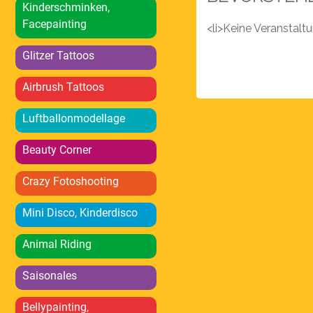
Kinderschminken,
Facepainting
<li>Keine Veranstal
Glitzer Tattoos
Airbrush Tattoos
Luftballonmodellage
Beauty Corner
Crazy Fotoshooting
Mini Disco, Kinderdisco
Animal Riding
Saisonales
Bellypainting,