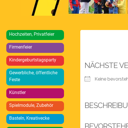
Hochzeiten, Privatfeier
Firmenfeier
Kindergeburtstagsparty
NÄCHSTE V
Gewerbliche, öffentliche
Keine bevorste
Feste
Künstler
BESCHREIB
Spielmodule, Zubehör
Basteln, Kreativecke
BEVORSTEH