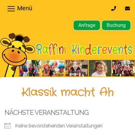
Menü
0170
inf
32
kin
64
Anfrage
Buchung
610
Home
Hochzeiten,
Privatfeier
Firmenfeier
Kindergeburtstagsparty
Klassik macht Ah
Gewerbliche,
öffentliche
NÄCHSTE VERANSTALTUNG
Feste
Keine bevorstehenden Veranstaltungen
Weitere