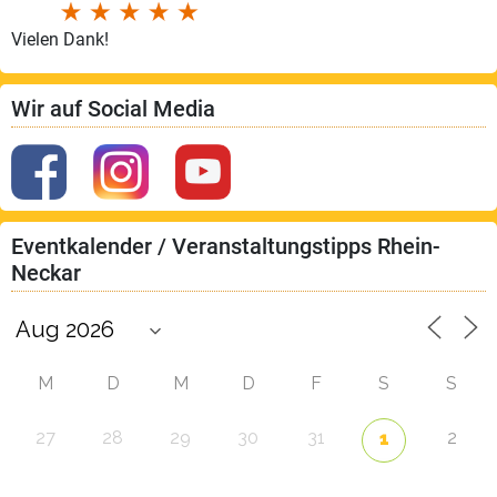
Vielen Dank!
Wir auf Social Media
Eventkalender / Veranstaltungstipps Rhein-
Neckar
M
D
M
D
F
S
S
27
28
29
30
31
2
1