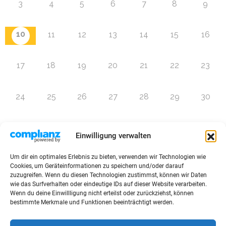
3
4
5
6
7
8
9
10
11
12
13
14
15
16
17
18
19
20
21
22
23
24
25
26
27
28
29
30
31
1
2
3
4
5
6
Einwilligung verwalten
Um dir ein optimales Erlebnis zu bieten, verwenden wir Technologien wie
Zur Eventübersicht
Cookies, um Geräteinformationen zu speichern und/oder darauf
zuzugreifen. Wenn du diesen Technologien zustimmst, können wir Daten
wie das Surfverhalten oder eindeutige IDs auf dieser Website verarbeiten.
Wenn du deine Einwillligung nicht erteilst oder zurückziehst, können
bestimmte Merkmale und Funktionen beeinträchtigt werden.
© 2026 Raffini Kinderevents