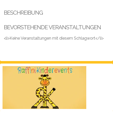
Leistungen
BESCHREIBUNG
Über
uns
BEVORSTEHENDE VERANSTALTUNGEN
Fotos,
Events
<li>Keine Veranstaltungen mit diesem Schlagwort</li>
Videos
Referenzen
Blog
Jobs
Partner/Links