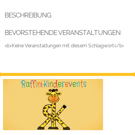
Leistungen
BESCHREIBUNG
Über
uns
BEVORSTEHENDE VERANSTALTUNGEN
Fotos,
Events
<li>Keine Veranstaltungen mit diesem Schlagwort</li>
Videos
Referenzen
Blog
Jobs
Partner/Links