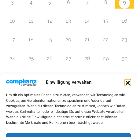
9
3
4
5
6
7
8
10
11
12
13
14
15
16
17
18
19
20
21
22
23
24
25
26
27
28
29
30
31
1
2
3
4
5
6
Einwilligung verwalten
Um dir ein optimales Erlebnis zu bieten, verwenden wir Technologien wie
Zur Eventübersicht
Cookies, um Geräteinformationen zu speichern und/oder darauf
zuzugreifen. Wenn du diesen Technologien zustimmst, können wir Daten
wie das Surfverhalten oder eindeutige IDs auf dieser Website verarbeiten.
Wenn du deine Einwillligung nicht erteilst oder zurückziehst, können
bestimmte Merkmale und Funktionen beeinträchtigt werden.
© 2026 Raffini Kinderevents