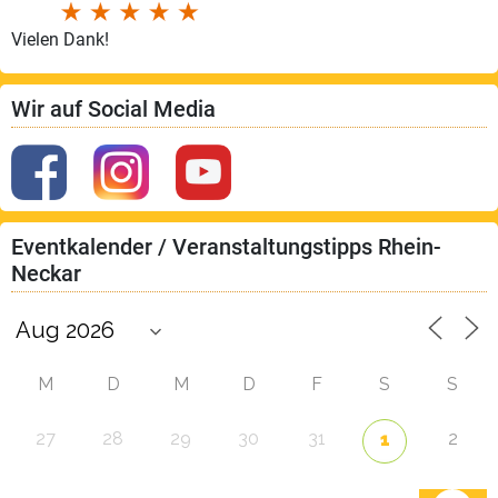
Vielen Dank!
Wir auf Social Media
Eventkalender / Veranstaltungstipps Rhein-
Neckar
M
D
M
D
F
S
S
27
28
29
30
31
2
1