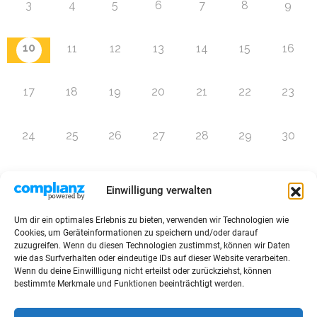
3
4
5
6
7
8
9
10
11
12
13
14
15
16
17
18
19
20
21
22
23
24
25
26
27
28
29
30
31
1
2
3
4
5
6
Einwilligung verwalten
Um dir ein optimales Erlebnis zu bieten, verwenden wir Technologien wie
Zur Eventübersicht
Cookies, um Geräteinformationen zu speichern und/oder darauf
zuzugreifen. Wenn du diesen Technologien zustimmst, können wir Daten
wie das Surfverhalten oder eindeutige IDs auf dieser Website verarbeiten.
Wenn du deine Einwillligung nicht erteilst oder zurückziehst, können
bestimmte Merkmale und Funktionen beeinträchtigt werden.
© 2026 Raffini Kinderevents