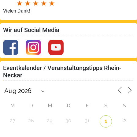
Vielen Dank!
Wir auf Social Media
Eventkalender / Veranstaltungstipps Rhein-
Neckar
M
D
M
D
F
S
S
27
28
29
30
31
2
1