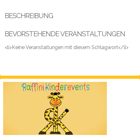
Leistungen
BESCHREIBUNG
Über
uns
BEVORSTEHENDE VERANSTALTUNGEN
Fotos,
Events
<li>Keine Veranstaltungen mit diesem Schlagwort</li>
Videos
Referenzen
Blog
Jobs
Partner/Links