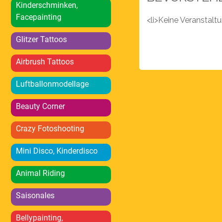
Kinderschminken,
Facepainting
<li>Keine Veranstal
Glitzer Tattoos
Airbrush Tattoos
Luftballonmodellage
Beauty Corner
Crazy Fotoshooting
Mini Disco, Kinderdisco
Animal Riding
Saisonales
Bellypainting,