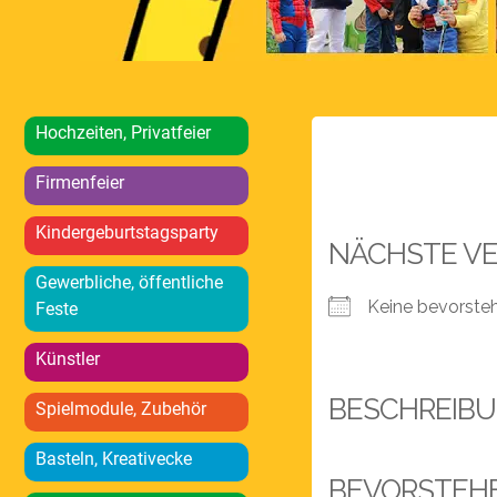
Hochzeiten, Privatfeier
Firmenfeier
Kindergeburtstagsparty
NÄCHSTE V
Gewerbliche, öffentliche
Keine bevorste
Feste
Künstler
BESCHREIB
Spielmodule, Zubehör
Basteln, Kreativecke
BEVORSTEH