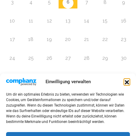
6
3
4
5
7
8
9
10
11
12
13
14
15
16
17
18
19
20
21
22
23
24
25
26
27
28
29
30
31
1
2
3
4
5
6
Einwilligung verwalten
Um dir ein optimales Erlebnis zu bieten, verwenden wir Technologien wie
Zur Eventübersicht
Cookies, um Geräteinformationen zu speichern und/oder darauf
zuzugreifen. Wenn du diesen Technologien zustimmst, können wir Daten
wie das Surfverhalten oder eindeutige IDs auf dieser Website verarbeiten.
Wenn du deine Einwillligung nicht erteilst oder zurückziehst, können
bestimmte Merkmale und Funktionen beeinträchtigt werden.
© 2026 Raffini Kinderevents