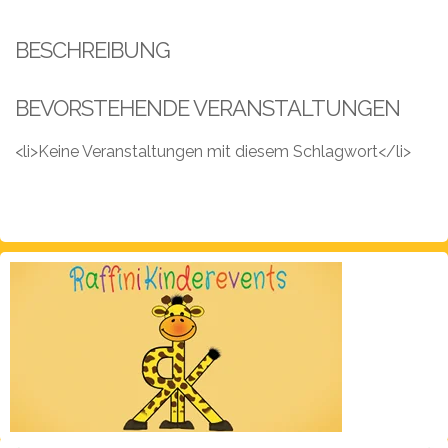
Leistungen
BESCHREIBUNG
Über
uns
BEVORSTEHENDE VERANSTALTUNGEN
Fotos,
Events
<li>Keine Veranstaltungen mit diesem Schlagwort</li>
Videos
Referenzen
Blog
Jobs
Partner/Links