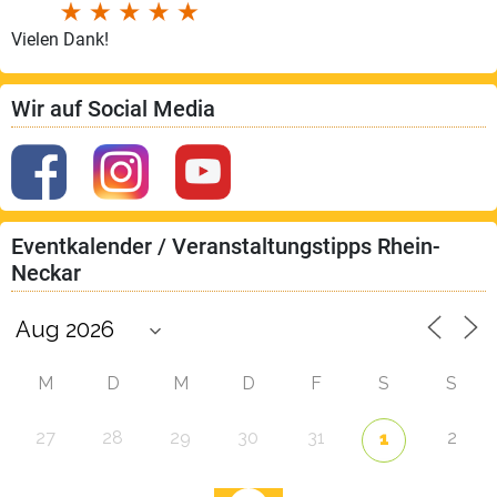
Vielen Dank!
Wir auf Social Media
Eventkalender / Veranstaltungstipps Rhein-
Neckar
M
D
M
D
F
S
S
27
28
29
30
31
2
1