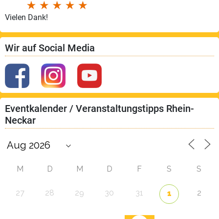
Vielen Dank!
Wir auf Social Media
Eventkalender / Veranstaltungstipps Rhein-
Neckar
M
D
M
D
F
S
S
27
28
29
30
31
2
1