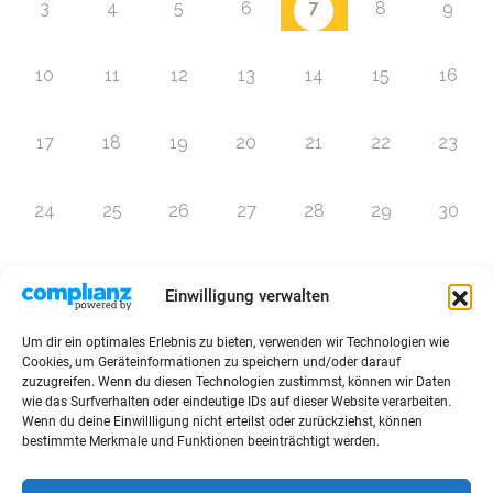
7
3
4
5
6
8
9
10
11
12
13
14
15
16
17
18
19
20
21
22
23
24
25
26
27
28
29
30
31
1
2
3
4
5
6
Einwilligung verwalten
Um dir ein optimales Erlebnis zu bieten, verwenden wir Technologien wie
Zur Eventübersicht
Cookies, um Geräteinformationen zu speichern und/oder darauf
zuzugreifen. Wenn du diesen Technologien zustimmst, können wir Daten
wie das Surfverhalten oder eindeutige IDs auf dieser Website verarbeiten.
Wenn du deine Einwillligung nicht erteilst oder zurückziehst, können
bestimmte Merkmale und Funktionen beeinträchtigt werden.
© 2026 Raffini Kinderevents