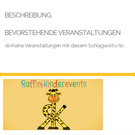
Leistungen
BESCHREIBUNG
Über
uns
BEVORSTEHENDE VERANSTALTUNGEN
Fotos,
Events
<li>Keine Veranstaltungen mit diesem Schlagwort</li>
Videos
Referenzen
Blog
Jobs
Partner/Links