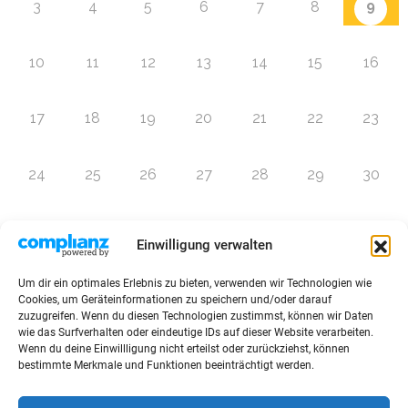
9
3
4
5
6
7
8
10
11
12
13
14
15
16
17
18
19
20
21
22
23
24
25
26
27
28
29
30
31
1
2
3
4
5
6
Einwilligung verwalten
Um dir ein optimales Erlebnis zu bieten, verwenden wir Technologien wie
Zur Eventübersicht
Cookies, um Geräteinformationen zu speichern und/oder darauf
zuzugreifen. Wenn du diesen Technologien zustimmst, können wir Daten
wie das Surfverhalten oder eindeutige IDs auf dieser Website verarbeiten.
Wenn du deine Einwillligung nicht erteilst oder zurückziehst, können
bestimmte Merkmale und Funktionen beeinträchtigt werden.
© 2026 Raffini Kinderevents