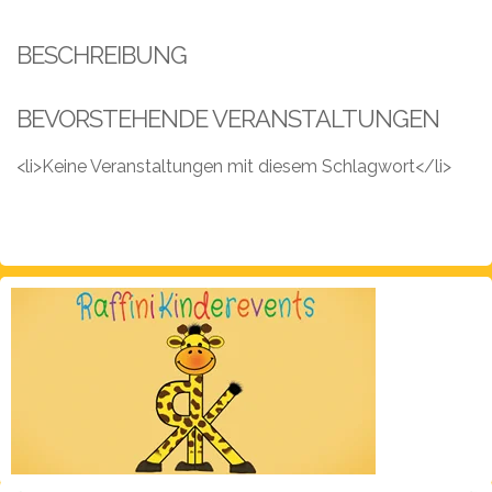
Leistungen
BESCHREIBUNG
Über
uns
BEVORSTEHENDE VERANSTALTUNGEN
Fotos,
Events
<li>Keine Veranstaltungen mit diesem Schlagwort</li>
Videos
Referenzen
Blog
Jobs
Partner/Links