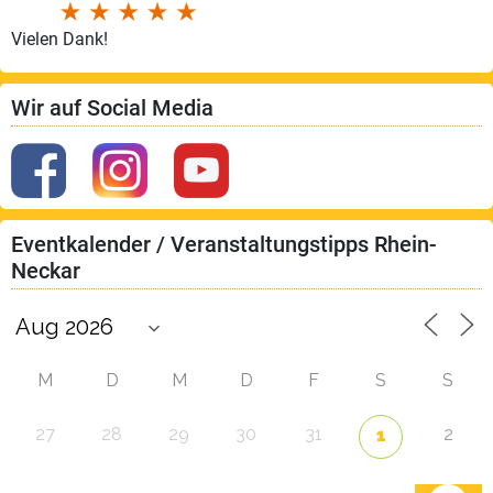
Vielen Dank!
Wir auf Social Media
Eventkalender / Veranstaltungstipps Rhein-
Neckar
M
D
M
D
F
S
S
27
28
29
30
31
2
1