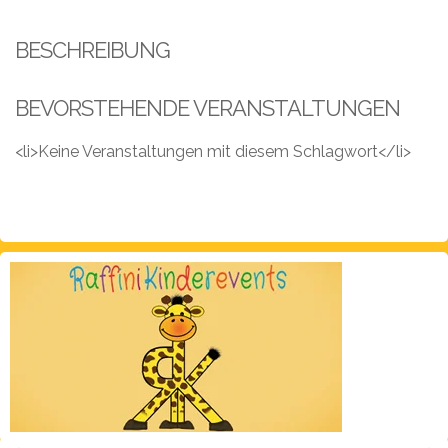
Leistungen
BESCHREIBUNG
Über
uns
BEVORSTEHENDE VERANSTALTUNGEN
Fotos,
Events
<li>Keine Veranstaltungen mit diesem Schlagwort</li>
Videos
Referenzen
Blog
Jobs
Partner/Links