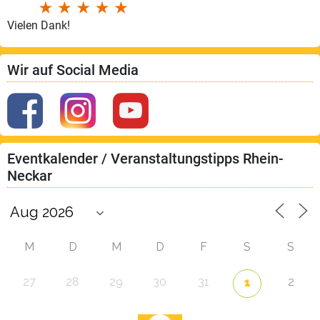
Vielen Dank!
Wir auf Social Media
Eventkalender / Veranstaltungstipps Rhein-
Neckar
M
D
M
D
F
S
S
27
28
29
30
31
2
1