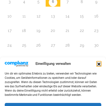
6
3
4
5
7
8
9
10
11
12
13
14
15
16
17
18
19
20
21
22
23
24
25
26
27
28
29
30
31
1
2
3
4
5
6
Einwilligung verwalten
Um dir ein optimales Erlebnis zu bieten, verwenden wir Technologien wie
Zur Eventübersicht
Cookies, um Geräteinformationen zu speichern und/oder darauf
zuzugreifen. Wenn du diesen Technologien zustimmst, können wir Daten
wie das Surfverhalten oder eindeutige IDs auf dieser Website verarbeiten.
Wenn du deine Einwillligung nicht erteilst oder zurückziehst, können
bestimmte Merkmale und Funktionen beeinträchtigt werden.
© 2026 Raffini Kinderevents