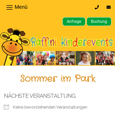
Menü
0170
inf
32
kin
64
Anfrage
Buchung
610
Home
Hochzeiten,
Privatfeier
Firmenfeier
Kindergeburtstagsparty
Sommer im Park
Gewerbliche,
öffentliche
NÄCHSTE VERANSTALTUNG
Feste
Keine bevorstehenden Veranstaltungen
Weitere