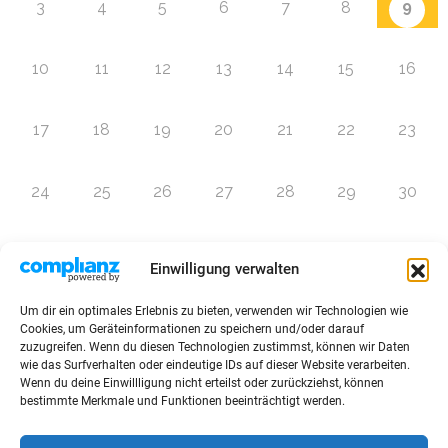
9
3
4
5
6
7
8
10
11
12
13
14
15
16
17
18
19
20
21
22
23
24
25
26
27
28
29
30
31
1
2
3
4
5
6
Einwilligung verwalten
Um dir ein optimales Erlebnis zu bieten, verwenden wir Technologien wie
Zur Eventübersicht
Cookies, um Geräteinformationen zu speichern und/oder darauf
zuzugreifen. Wenn du diesen Technologien zustimmst, können wir Daten
wie das Surfverhalten oder eindeutige IDs auf dieser Website verarbeiten.
Wenn du deine Einwillligung nicht erteilst oder zurückziehst, können
bestimmte Merkmale und Funktionen beeinträchtigt werden.
© 2026 Raffini Kinderevents