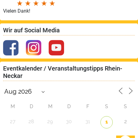
Vielen Dank!
Wir auf Social Media
Eventkalender / Veranstaltungstipps Rhein-
Neckar
M
D
M
D
F
S
S
27
28
29
30
31
2
1