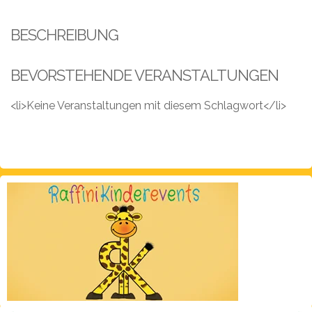
Leistungen
BESCHREIBUNG
Über
uns
BEVORSTEHENDE VERANSTALTUNGEN
Fotos,
Events
<li>Keine Veranstaltungen mit diesem Schlagwort</li>
Videos
Referenzen
Blog
Jobs
Partner/Links