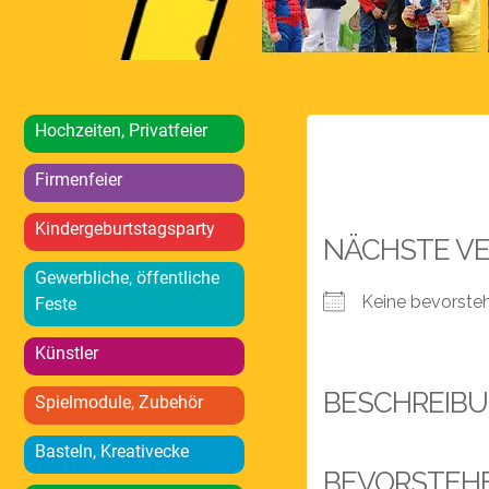
Hochzeiten, Privatfeier
Firmenfeier
Kindergeburtstagsparty
NÄCHSTE V
Gewerbliche, öffentliche
Keine bevorste
Feste
Künstler
BESCHREIB
Spielmodule, Zubehör
Basteln, Kreativecke
BEVORSTEH