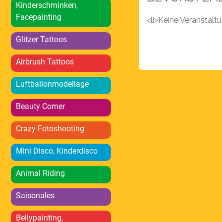
Kinderschminken,
Facepainting
<li>Keine Veranstal
Glitzer Tattoos
Airbrush Tattoos
Luftballonmodellage
Beauty Corner
Crazy Fotoshooting
Mini Disco, Kinderdisco
Animal Riding
Saisonales
Bellypainting,