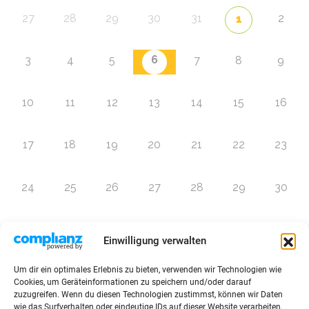
27
28
29
30
31
2
1
6
3
4
5
7
8
9
10
11
12
13
14
15
16
17
18
19
20
21
22
23
24
25
26
27
28
29
30
31
1
2
3
4
5
6
Einwilligung verwalten
Um dir ein optimales Erlebnis zu bieten, verwenden wir Technologien wie
Zur Eventübersicht
Cookies, um Geräteinformationen zu speichern und/oder darauf
zuzugreifen. Wenn du diesen Technologien zustimmst, können wir Daten
wie das Surfverhalten oder eindeutige IDs auf dieser Website verarbeiten.