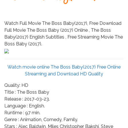
Leistungen
Über
uns
Watch Full Movie The Boss Baby(2017), Free Download
Full Movie The Boss Baby (2017) Online , The Boss
Fotos,
Baby(2017) English Subtitles , Free Streaming Movie The
Events
Boss Baby (2017).
Videos
Watch movie online The Boss Baby(2017) Free Online
Referenzen
Streaming and Download HD Quality
Blog
Quality: HD
Title : The Boss Baby
Jobs
Release : 2017-03-23.
Language : English.
Partner/Links
Runtime : 97 min.
Genre : Animation, Comedy, Family.
Stars : Alec Baldwin, Miles Christopher Bakshi, Steve