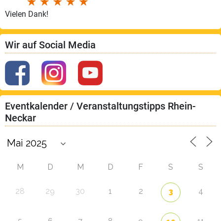
Vielen Dank!
Wir auf Social Media
Eventkalender / Veranstaltungstipps Rhein-
Neckar
M
D
M
D
F
S
S
28
29
30
1
2
4
3