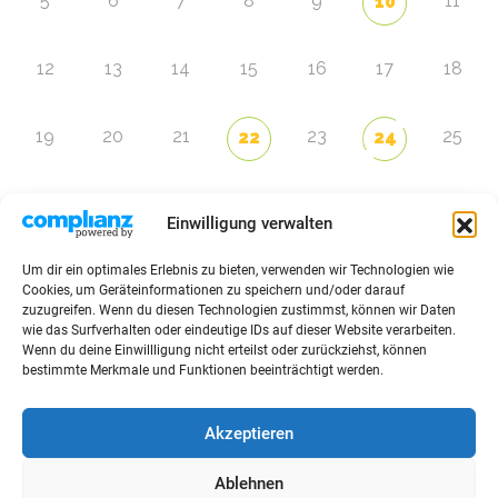
5
6
7
8
9
11
10
12
13
14
15
16
17
18
19
20
21
23
25
22
24
26
27
28
29
30
31
1
Einwilligung verwalten
Um dir ein optimales Erlebnis zu bieten, verwenden wir Technologien wie
Zur Eventübersicht
Cookies, um Geräteinformationen zu speichern und/oder darauf
zuzugreifen. Wenn du diesen Technologien zustimmst, können wir Daten
wie das Surfverhalten oder eindeutige IDs auf dieser Website verarbeiten.
Wenn du deine Einwillligung nicht erteilst oder zurückziehst, können
bestimmte Merkmale und Funktionen beeinträchtigt werden.
© 2026 Raffini Kinderevents
Akzeptieren
AGBs
Kontakt
Impressum
Datenschutz
Ablehnen
Sitemap