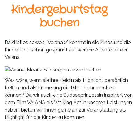
Leistungen
Kindergeburtstag
Über
buchen
uns
Fotos,
Bald ist es soweit, "Vaiana 2" kommt in die Kinos und die
Events
Kinder sind schon gespannt auf weitere Abenteuer der
Vaiana.
Videos
Referenzen
Was wäre, wenn sie ihre Heldin als Highlight persönlich
treffen und als Erinnerung ein Bild mit ihr machen
Blog
können? Da wir auch eine Südseeprinzessin inspiriert von
dem Film VAIANA als Walking Act in unseren Leistungen
Jobs
haben, bieten wir Ihnen gerne an zur Veranstaltung als
Highlight für die Kinder zu kommen.
Partner/Links