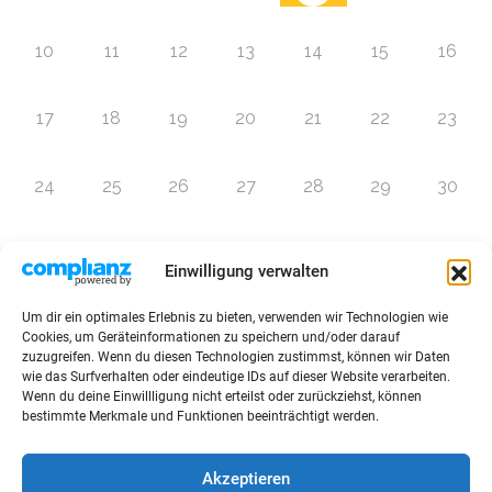
10
11
12
13
14
15
16
17
18
19
20
21
22
23
24
25
26
27
28
29
30
31
1
2
3
4
5
6
Einwilligung verwalten
Um dir ein optimales Erlebnis zu bieten, verwenden wir Technologien wie
Zur Eventübersicht
Cookies, um Geräteinformationen zu speichern und/oder darauf
zuzugreifen. Wenn du diesen Technologien zustimmst, können wir Daten
wie das Surfverhalten oder eindeutige IDs auf dieser Website verarbeiten.
Wenn du deine Einwillligung nicht erteilst oder zurückziehst, können
bestimmte Merkmale und Funktionen beeinträchtigt werden.
© 2026 Raffini Kinderevents
Akzeptieren