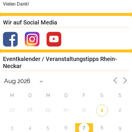
Vielen Dank!
Wir auf Social Media
Eventkalender / Veranstaltungstipps Rhein-
Neckar
M
D
M
D
F
S
S
27
28
29
30
31
2
1
7
3
4
5
6
8
9