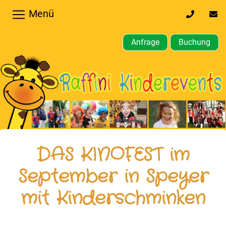
Menü
0170
inf
32
kin
64
Anfrage
Buchung
610
Home
Hochzeiten,
Privatfeier
Firmenfeier
Kindergeburtstagsparty
DAS KINOFEST im
Gewerbliche,
September in Speyer
öffentliche
mit Kinderschminken
Feste
Weitere