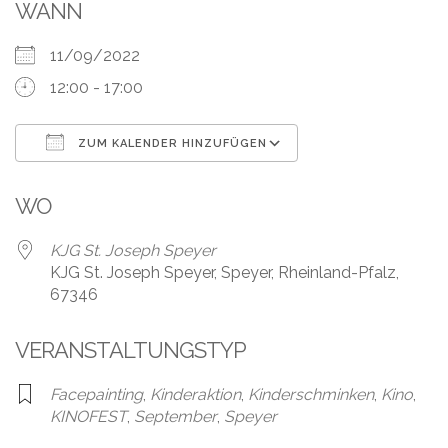
Leistungen
WANN
Über
11/09/2022
uns
12:00 - 17:00
Fotos,
Events
ZUM KALENDER HINZUFÜGEN
ICS herunterladen
Google Kalender
Videos
WO
Referenzen
KJG St. Joseph Speyer
KJG St. Joseph Speyer, Speyer, Rheinland-Pfalz,
Blog
67346
Jobs
VERANSTALTUNGSTYP
Partner/Links
Facepainting
,
Kinderaktion
,
Kinderschminken
,
Kino
,
KINOFEST
,
September
,
Speyer