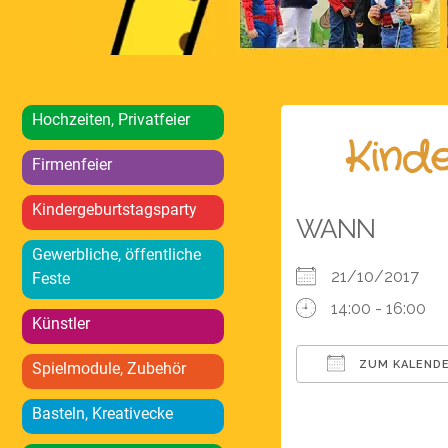
Hochzeiten, Privatfeier
Kind
Firmenfeier
Kindergeburtstagsparty
WANN
Gewerbliche, öffentliche
21/10/2017
Feste
14:00 - 16:00
Künstler
ZUM KALENDE
Spielmodule, Zubehör
ICS herunterlad
Basteln, Kreativecke