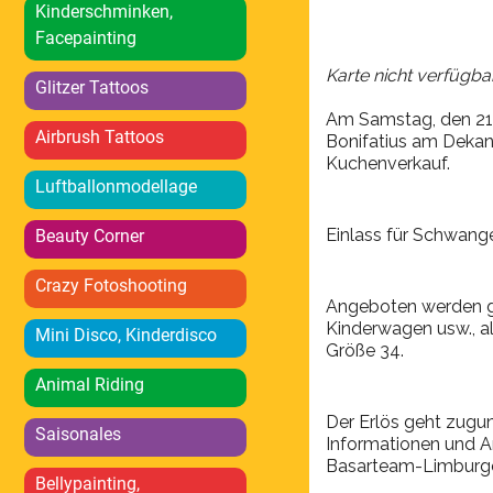
Kinderschminken,
Facepainting
Karte nicht verfügba
Glitzer Tattoos
Am Samstag, den 21.
Airbrush Tattoos
Bonifatius am Dekan-
Kuchenverkauf.
Luftballonmodellage
Einlass für Schwange
Beauty Corner
Crazy Fotoshooting
Angeboten werden gu
Kinderwagen usw., al
Mini Disco, Kinderdisco
Größe 34.
Animal Riding
Der Erlös geht zugu
Saisonales
Informationen und A
Basarteam-Limbur
Bellypainting,