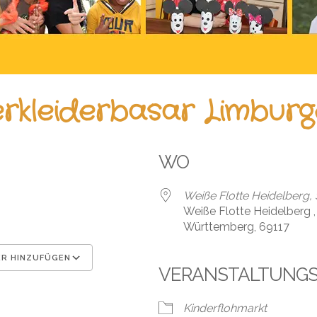
erkleiderbasar Limburg
WO
Weiße Flotte Heidelberg, 
Weiße Flotte Heidelberg 
Württemberg, 69117
R HINZUFÜGEN
VERANSTALTUNG
en
Google Kalender
iCal
Kinderflohmarkt