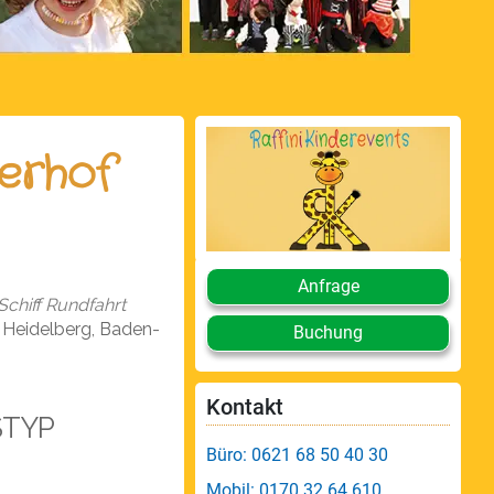
erhof
Anfrage
Schiff Rundfahrt
, Heidelberg, Baden-
Buchung
Kontakt
STYP
endar
Office 365
Büro: 0621 68 50 40 30
Mobil: 0170 32 64 610