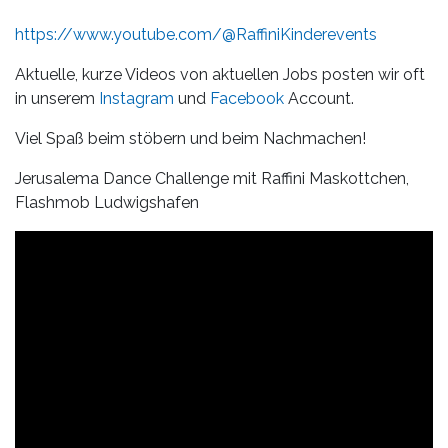
Leistungen
https://www.youtube.com/@RaffiniKinderevents
Über
uns
Aktuelle, kurze Videos von aktuellen Jobs posten wir oft
in unserem
Instagram
und
Facebook
Account.
Fotos,
Viel Spaß beim stöbern und beim Nachmachen!
Events
Jerusalema Dance Challenge mit Raffini Maskottchen,
Videos
Flashmob Ludwigshafen
Referenzen
Blog
Jobs
Partner/Links