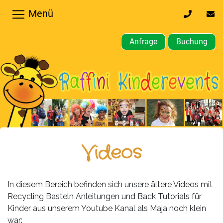
Menü
0170
inf
32
kin
64
Anfrage
Buchung
610
Home
Hochzeiten,
Privatfeier
Firmenfeier
Kindergeburtstagsparty
Videos
Gewerbliche,
öffentliche
In diesem Bereich befinden sich unsere ältere Videos mit
Feste
Recycling Basteln Anleitungen und Back Tutorials für
Kinder aus unserem Youtube Kanal als Maja noch klein
Weitere
war: